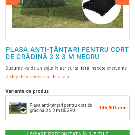
PLASA ANTI-ȚÂNȚARI PENTRU CORT
DE GRĂDINĂ 3 X 3 M NEGRU
Bucurați-vă de un sejur în aer curat, fără insecte enervante
Vedeți descrierea mai detaliată
Variante de produs
Plasa anti-țânțari pentru cort de
145,90 Lei
grădină 3 x 3 m NEGRU
Plasă de țânțari pentru cort de
166,56 Lei
grădină 3 x 3 m ALB
LIVRARE PRECONIZATĂ ÎN 3-5 ZILE