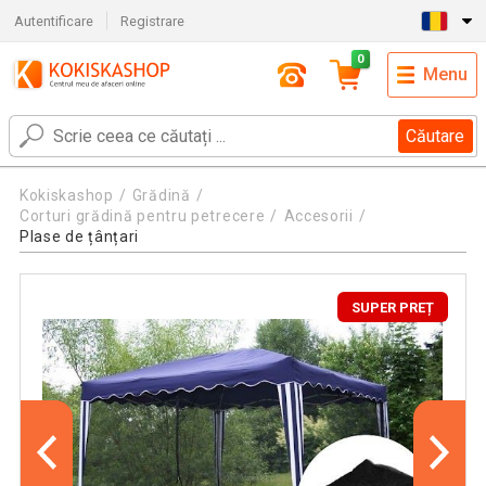
Autentificare
Registrare
0
Menu
Căutare
Kokiskashop
Grădină
Corturi grădină pentru petrecere
Accesorii
Plase de țânțari
SUPER PREȚ