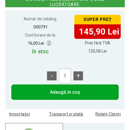
LUCRĂTOARE.
Număr de catalog:
SUPER PREȚ
D00791
145,90 Lei
Cost livrare de la:
Preț fără TVA
16,00 Lei
în stoc
120,58 Lei
-
+
Adaugă în coș
Importator
Transport și plată
Relații Clienți