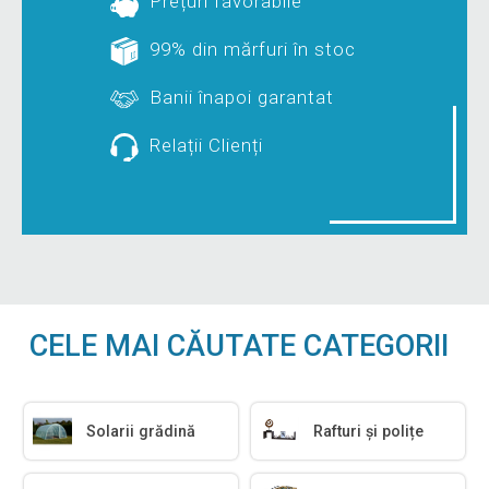
Prețuri favorabile
99% din mărfuri în stoc
Banii înapoi garantat
Relații Clienți
CELE MAI CĂUTATE CATEGORII
Solarii grădină
Rafturi și polițe