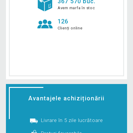
367 570 buc.
Avem marfa în stoc
126
Clienți online
Avantajele achiziționării
Livrare în 5 zile lucrătoare