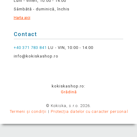
Luni - vineri, 10:00 - 14:00
Sâmbătă - duminică, închis
Harta aici
Contact
+40 371 783 841
LU - VIN, 10:00 - 14:00
info@kokiskashop.ro
kokiskashop.ro:
Grădină
© Kokiska, s.r.o. 2026.
Termeni și condiții
Protecția datelor cu caracter personal