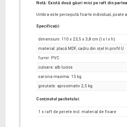
Notă: Există două găuri mici pe raft din partea
Umbra este percepută foarte individual, poate a
Specificații:
dimensiuni: 110 x 23,5 x 3,8 cm (l x l x h)
material: placă MDF, cadru din oțel în profil U
furnir: PVC
culoare: alb lucios
sarcina maxima: 15 kg
greutate: aproximativ 2,5 kg
Conținutul pachetului:
1 x raft de perete incl. material de fixare