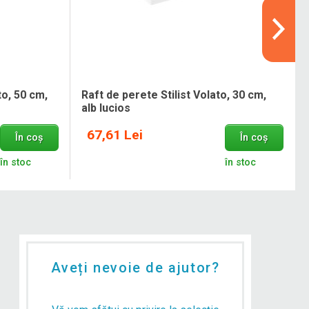
to, 50 cm,
Raft de perete Stilist Volato, 30 cm,
alb lucios
67,61 Lei
În coș
În coș
în stoc
în stoc
Aveți nevoie de ajutor?