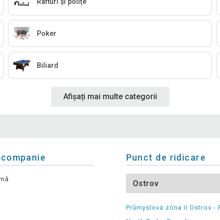
Rafturi și polițe
Poker
Biliard
Afișați mai multe categorii
 companie
Punct de ridicare
rmă
Průmyslová zóna II Ostrov - 