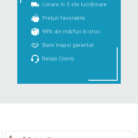
Livrare în 5 zile lucrătoare
Prețuri favorabile
99% din mărfuri în stoc
Banii înapoi garantat
Relații Clienți