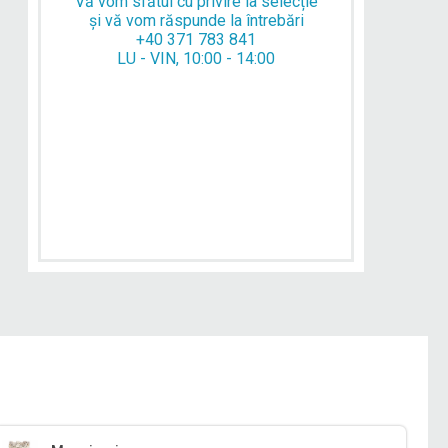
Vă vom sfătui cu privire la selecție
și vă vom răspunde la întrebări
+40 371 783 841
LU - VIN, 10:00 - 14:00