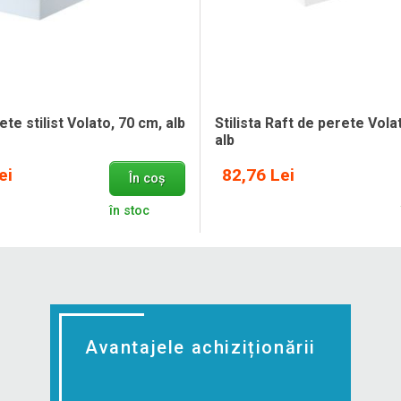
te stilist Volato, 70 cm, alb
Stilista Raft de perete Vola
alb
ei
82,76 Lei
În coș
în stoc
Avantajele achiziționării