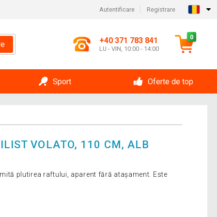
Autentificare
Registrare
0
+40 371 783 841
re
LU - VIN, 10:00 - 14:00
Sport
Oferte de top
ILIST VOLATO, 110 CM, ALB
 imită plutirea raftului, aparent fără atașament. Este