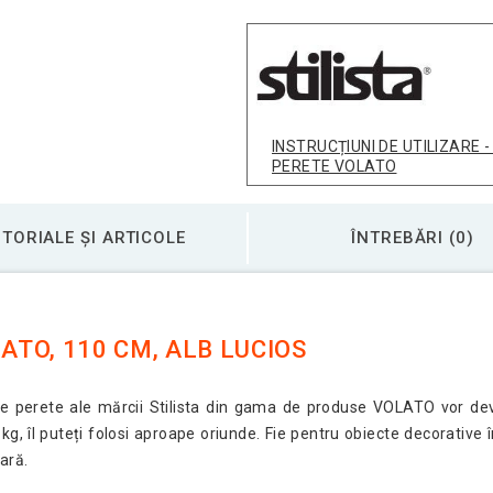
Raft de perete Stilis
Raft de perete stilis
INSTRUCȚIUNI DE UTILIZARE -
PERETE VOLATO
Raft de perete stilis
TORIALE ȘI ARTICOLE
ÎNTREBĂRI (0)
Raft de perete Stilis
ATO, 110 CM, ALB LUCIOS
ne de perete ale mărcii Stilista din gama de produse VOLATO vor d
g, îl puteți folosi aproape oriunde. Fie pentru obiecte decorative î
ară.