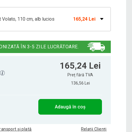
t Volato, 110 cm, alb lucios
165,24 Lei
t Volato, 100 cm, alb lucios
152,41 Lei
ONIZATĂ ÎN 3-5 ZILE LUCRĂTOARE.
t Volato, 30 cm, alb lucios
67,61 Lei
165,24 Lei
Preț fără TVA
136,56 Lei
t Volato, 40 cm, alb lucios
75,77 Lei
Adaugă în coș
t Volato, 50 cm, alb lucios
82,76 Lei
ransport și plată
Relații Clienți