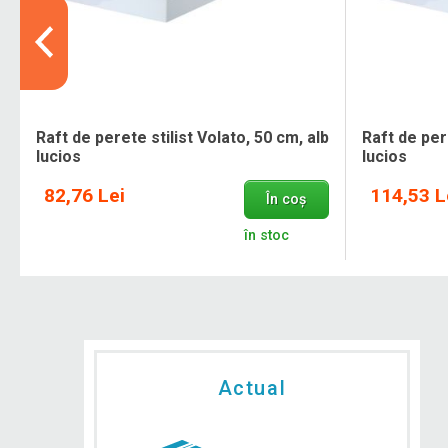
Raft de perete stilist Volato, 50 cm, alb
Raft de pere
lucios
lucios
82,76 Lei
114,53 L
În coș
în stoc
Actual