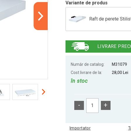
Variante de produs
Raft de perete Stilis
Raft de perete stilis
LIVRARE PREC
Raft de perete Stilis
Număr de catalog:
M31079
Cost livrare de la:
28,00 Lei
în stoc
Raft de perete stilis
-
+
Raft de perete stilis
Importator
T