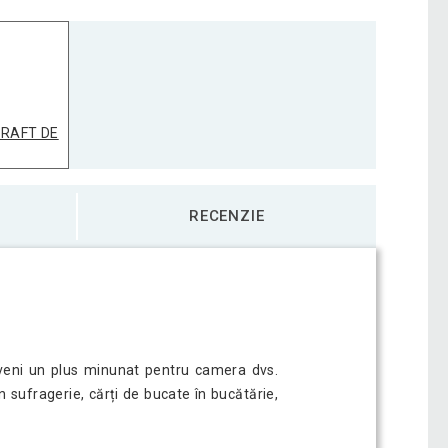
t Volato, 60 cm, alb lucios
88,02 Lei
t Volato, 70 cm, alb lucios
114,53 Lei
 RAFT DE
t Volato, 80 cm, alb lucios
127,50 Lei
RECENZIE
t Volato, 90 cm, alb lucios
140,18 Lei
eveni un plus minunat pentru camera dvs.
n sufragerie, cărți de bucate în bucătărie,