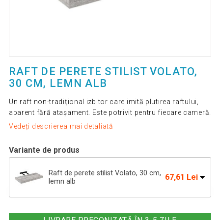
RAFT DE PERETE STILIST VOLATO,
30 CM, LEMN ALB
Un raft non-tradițional izbitor care imită plutirea raftului,
aparent fără atașament. Este potrivit pentru fiecare cameră.
Vedeți descrierea mai detaliată
Variante de produs
Raft de perete stilist Volato, 30 cm,
67,61 Lei
lemn alb
Raft de perete stilist Volato, 100 cm,
152,41 Lei
lemn alb