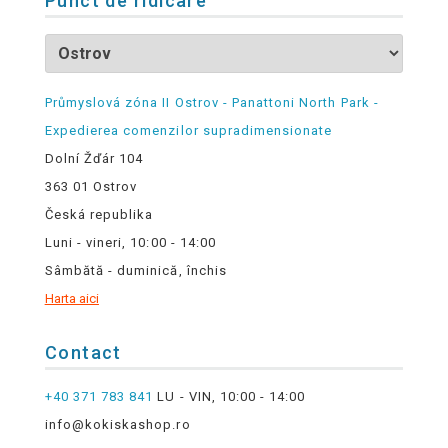
Punct de ridicare
Průmyslová zóna II Ostrov - Panattoni North Park -
Expedierea comenzilor supradimensionate
Dolní Žďár 104
363 01 Ostrov
Česká republika
Luni - vineri, 10:00 - 14:00
Sâmbătă - duminică, închis
Harta aici
Contact
+40 371 783 841
LU - VIN, 10:00 - 14:00
info@kokiskashop.ro