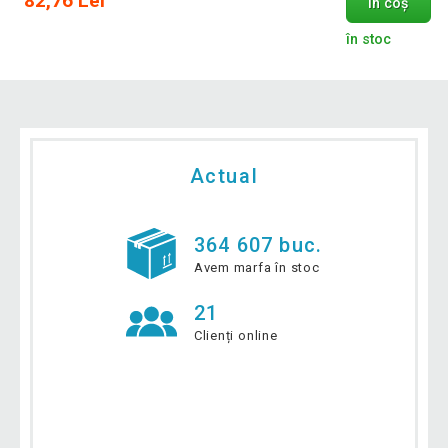
82,76 Lei
În coș
în stoc
Actual
364 607 buc.
Avem marfa în stoc
21
Clienți online