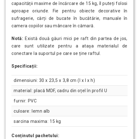
capacității maxime de încărcare de 15 kg, îl puteți folosi
aproape oriunde. Fie pentru obiecte decorative în
sufragerie, cărți de bucate în bucătărie, manuale în
camera copiilor sau mâncare în cămară.
Notă:
Există două găuri mici pe raft din partea de jos,
care sunt utilizate pentru a atașa materialul de
conectare la suportul pe care se ține raftul.
Specificații:
dimensiuni: 30 x 23,5 x 3,8 cm (l x l x h)
material: placă MDF, cadru din oțel în profil U
furnir: PVC
culoare: lemn alb
sarcina maxima: 15 kg
Conținutul pachetului: