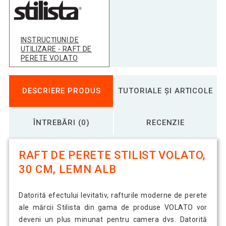
Raft de perete stilist Volato, 80 cm,
119,63 Lei
lemn alb
INSTRUCȚIUNI DE
Stilista Raft de perete Volato, 90 cm,
140,18 Lei
UTILIZARE - RAFT DE
lemn alb
PERETE VOLATO
DESCRIERE PRODUS
TUTORIALE ȘI ARTICOLE
ÎNTREBĂRI (0)
RECENZIE
RAFT DE PERETE STILIST VOLATO,
30 CM, LEMN ALB
Datorită efectului levitativ, rafturile moderne de perete
ale mărcii Stilista din gama de produse VOLATO vor
deveni un plus minunat pentru camera dvs. Datorită