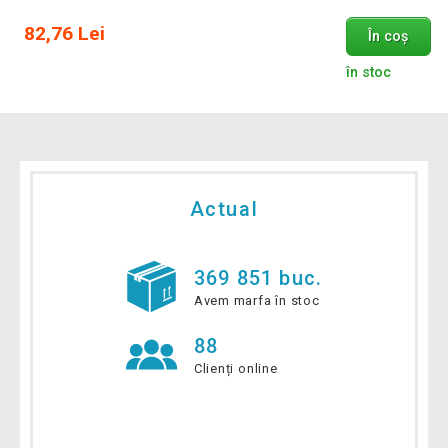
82,76 Lei
În coș
în stoc
Actual
369 851 buc.
Avem marfa în stoc
88
Clienți online