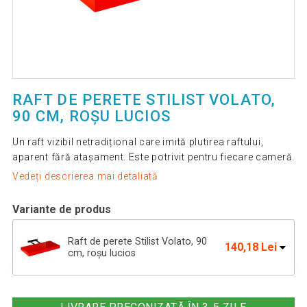
RAFT DE PERETE STILIST VOLATO,
90 CM, ROȘU LUCIOS
Un raft vizibil netradițional care imită plutirea raftului,
aparent fără atașament. Este potrivit pentru fiecare cameră.
Vedeți descrierea mai detaliată
Variante de produs
Raft de perete Stilist Volato, 90
140,18 Lei
cm, roșu lucios
Raft de perete stilist Volato, 100 cm,
152,41 Lei
roșu lucios