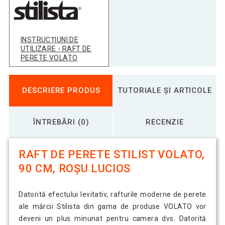
Raft de perete stilist Volato, 70 cm,
114,53 Lei
roșu lucios
INSTRUCȚIUNI DE
Raft de perete stilist Volato, 80 cm,
127,50 Lei
UTILIZARE - RAFT DE
roșu lucios
PERETE VOLATO
DESCRIERE PRODUS
TUTORIALE ȘI ARTICOLE
ÎNTREBĂRI (0)
RECENZIE
RAFT DE PERETE STILIST VOLATO,
90 CM, ROȘU LUCIOS
Datorită efectului levitativ, rafturile moderne de perete
ale mărcii Stilista din gama de produse VOLATO vor
deveni un plus minunat pentru camera dvs. Datorită