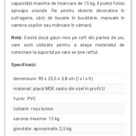
capacității maxime de încărcare de 15 kg, îl puteți folosi
aproape oriunde. Fie pentru obiecte decorative în
sufragerie, cărți de bucate în bucătărie, manuale în
camera copiilor sau mâncare în cămară.
Notă:
Există două găuri mici pe raft din partea de jos,
care sunt utilizate pentru a atașa materialul de
conectare la suportul pe care se ține raftul.
Specificații:
dimensiuni: 90 x 23,5 x 3,8 cm (l x l x h)
material: placă MDF, cadru din oțel în profil U
furnir: PVC
culoare: roșu lucios
sarcina maxima: 15 kg
greutate: aproximativ 2,5 kg