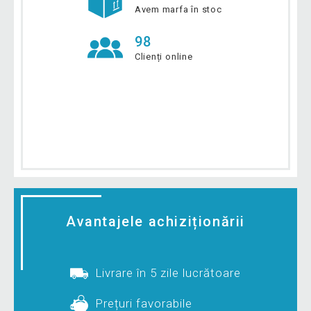
Avem marfa în stoc
98
Clienți online
Avantajele achiziționării
Livrare în 5 zile lucrătoare
Prețuri favorabile