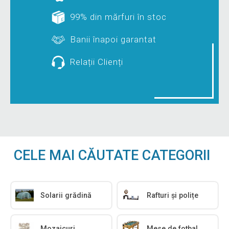
99% din mărfuri în stoc
Banii înapoi garantat
Relații Clienți
CELE MAI CĂUTATE CATEGORII
Solarii grădină
Rafturi și polițe
Mozaicuri
Mese de fotbal