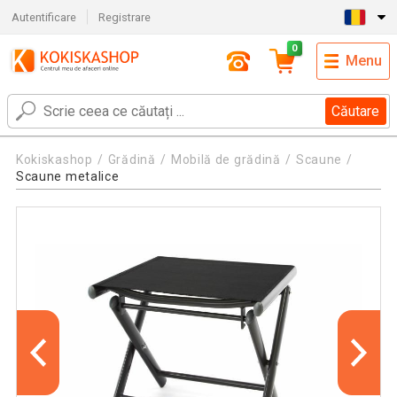
Autentificare
Registrare
0
Menu
Căutare
Kokiskashop
Grădină
Mobilă de grădină
Scaune
Scaune metalice