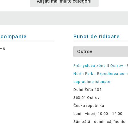
Afișați mai multe categorii
 companie
Punct de ridicare
rmă
Průmyslová zóna II Ostrov - 
North Park - Expedierea com
supradimensionate
Dolní Žďár 104
363 01 Ostrov
Česká republika
Luni - vineri, 10:00 - 14:00
Sâmbătă - duminică, închis