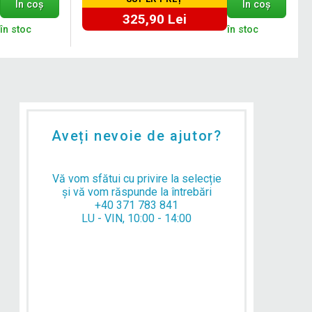
În coș
În coș
325,90 Lei
în stoc
în stoc
Aveți nevoie de ajutor?
Vă vom sfătui cu privire la selecție
și vă vom răspunde la întrebări
+40 371 783 841
LU - VIN, 10:00 - 14:00