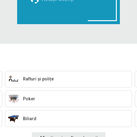
Rafturi și polițe
Poker
Biliard