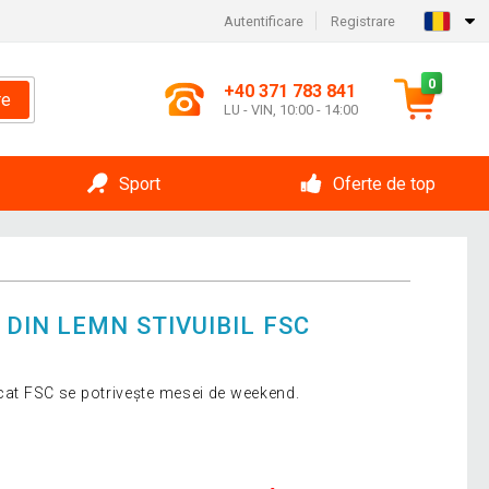
Autentificare
Registrare
0
+40 371 783 841
re
LU - VIN, 10:00 - 14:00
Sport
Oferte de top
DIN LEMN STIVUIBIL FSC
icat FSC se potrivește mesei de weekend.