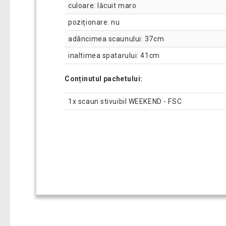
culoare: lăcuit maro
poziționare: nu
adâncimea scaunului: 37cm
inaltimea spatarului: 41cm
Conținutul pachetului:
1x scaun stivuibil WEEKEND - FSC