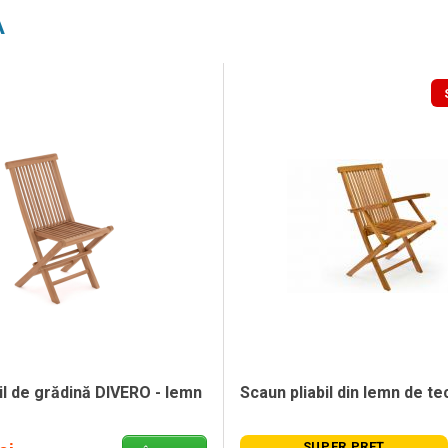
A
il de grădină DIVERO - lemn
Scaun pliabil din lemn de t
SUPER PREȚ