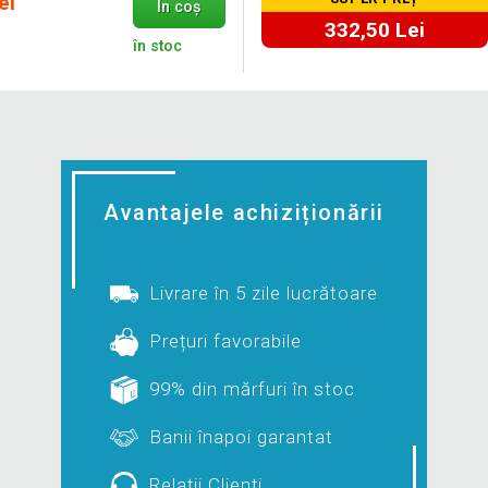
ei
În coș
332,50 Lei
în stoc
Avantajele achiziționării
Livrare în 5 zile lucrătoare
Prețuri favorabile
99% din mărfuri în stoc
Banii înapoi garantat
Relații Clienți