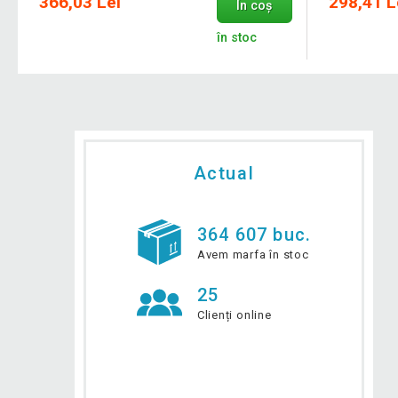
366,03 Lei
298,41 L
În coș
în stoc
Actual
364 607 buc.
Avem marfa în stoc
25
Clienți online