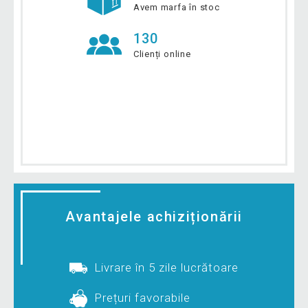
Avem marfa în stoc
130
Clienți online
Avantajele achiziționării
Livrare în 5 zile lucrătoare
Prețuri favorabile