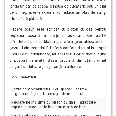
potrivit pentru orice interior. Indiferent dacă le așezi
lângă un bar de acasă, o insulă de bucătărie sau un blat
de dining, aceste scaune vor aduce un plus de stil și
atmosferă plăcută.
Fiecare scaun este echipat cu piston cu gaz pentru
reglarea ușoară a înălțimii, adaptându-se astfel
diferitelor tipuri de blaturi și preferințelor utilizatorului.
Șezutul din material PU oferă confort chiar și în timpul
unei șederi îndelungate, iar spătarul ușor curbat susține
o postură relaxată. Baza circulară din oțel cromat
asigură stabilitate și siguranță la utilizare.
Top 5 beneficii:
Șezut confortabil din PU cu spătar – formă
ergonomică și material ușor de întreținut.
Reglare pe înălțime cu piston cu gaz – adaptare
rapidă la orice tip de blat sau masă de bar.
Bază stabilă din oțel cromat – siguranță în utilizare