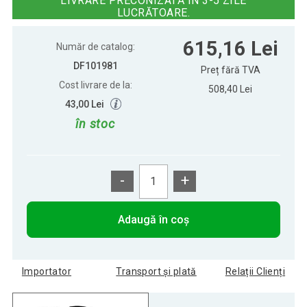
LIVRARE PRECONIZATĂ ÎN 3-5 ZILE
LUCRĂTOARE.
Set de 2 scaune de bar maro -
662,12 Lei
615,16 Lei
pivotante, reglabile pe înălți
Număr de catalog:
DF101981
Preț fără TVA
Cost livrare de la:
508,40 Lei
43,00 Lei
în stoc
-
+
Adaugă în coș
Importator
Transport și plată
Relații Clienți