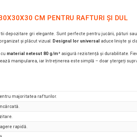
I 30X30X30 CM PENTRU RAFTURI ȘI DUL
ii depozitare gri elegante. Sunt perfecte pentru jucării, pături sau 
rganizat și plăcut vizual.
Designul lor universal
aduce liniște și cl
 cu
material netesut 80 g/m²
asigură rezistență și durabilitate. Fi
tează manipularea, iar întreținerea este simplă – doar ștergeți supr
entru majoritatea rafturilor.
încărcată.
itare.
ragere rapidă.
ă.