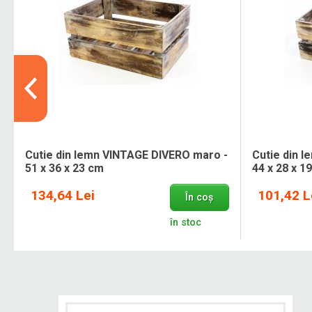
Cutie din lemn VINTAGE DIVERO maro -
Cutie din 
51 x 36 x 23 cm
44 x 28 x 1
134,64 Lei
101,42 L
În coș
în stoc