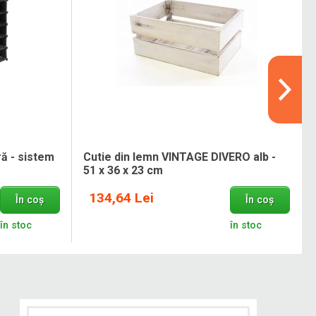
ă - sistem
Cutie din lemn VINTAGE DIVERO alb -
51 x 36 x 23 cm
134,64 Lei
În coș
În coș
în stoc
în stoc