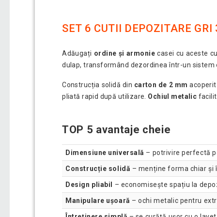
SET 6 CUTII DEPOZITARE GR
Adăugați
ordine și armonie
casei cu aceste cut
dulap, transformând dezordinea într-un sistem o
Construcția solidă din
carton de 2 mm
acoperit
pliată rapid după utilizare.
Ochiul metalic
facili
TOP 5 avantaje cheie
Dimensiune universală
– potrivire perfectă p
Construcție solidă
– menține forma chiar și 
Design pliabil
– economisește spațiu la depoz
Manipulare ușoară
– ochi metalic pentru ext
Întreținere simplă
– se curăță ușor cu o lavet