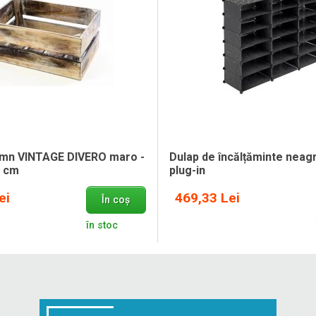
lemn VINTAGE DIVERO maro -
Dulap de încălțăminte neagr
9 cm
plug-in
ei
469,33 Lei
În coș
în stoc