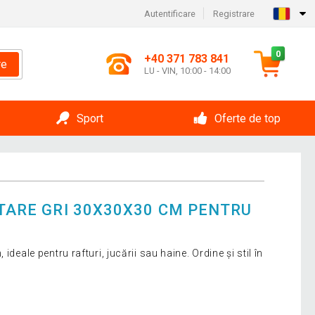
Autentificare
Registrare
0
+40 371 783 841
re
LU - VIN, 10:00 - 14:00
Sport
Oferte de top
ITARE GRI 30X30X30 CM PENTRU
ideale pentru rafturi, jucării sau haine. Ordine și stil în