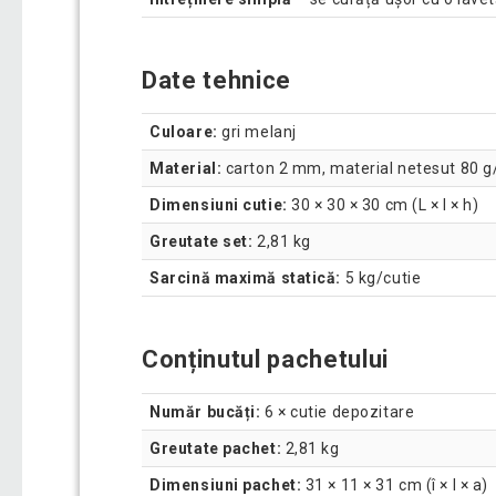
Date tehnice
Culoare:
gri melanj
Material:
carton 2 mm, material netesut 80 
Dimensiuni cutie:
30 × 30 × 30 cm (L × l × h)
Greutate set:
2,81 kg
Sarcină maximă statică:
5 kg/cutie
Conținutul pachetului
Număr bucăți:
6 × cutie depozitare
Greutate pachet:
2,81 kg
Dimensiuni pachet:
31 × 11 × 31 cm (î × l × a)