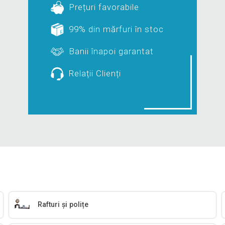
Prețuri favorabile
99% din mărfuri în stoc
Banii înapoi garantat
Relații Clienți
Rafturi și polițe