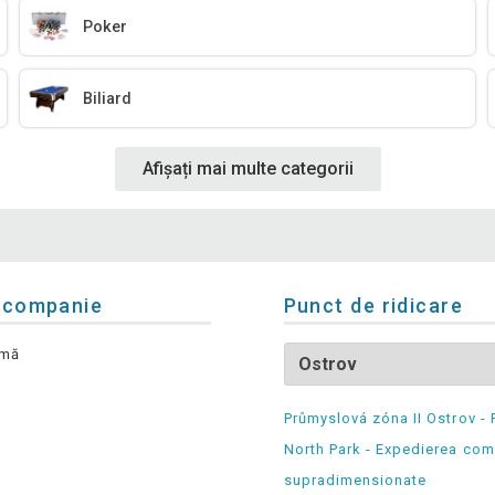
Poker
Biliard
Afișați mai multe categorii
 companie
Punct de ridicare
rmă
Průmyslová zóna II Ostrov - 
North Park - Expedierea com
supradimensionate