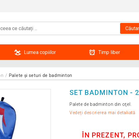
Căuta
Lumea copiilor
Timp liber
on
Palete și seturi de badminton
SET BADMINTON - 2
Palete de badminton din oţel.
Vedeți descrierea mai detaliată
ÎN PREZENT, P