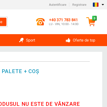
Autentificare
Registrare
0
+40 371 783 841
re
LU - VIN, 10:00 - 14:00
Sport
Oferte de top
 PALETE + COȘ
RODUSUL NU ESTE DE VÂNZARE