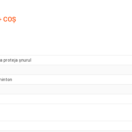
+ COȘ
 a proteja șnurul
dminton