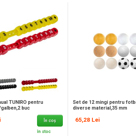
ual TUNIRO pentru
Set de 12 mingi pentru fot
/galben,2 buc
diverse material,35 mm
i
65,28 Lei
În coș
în stoc