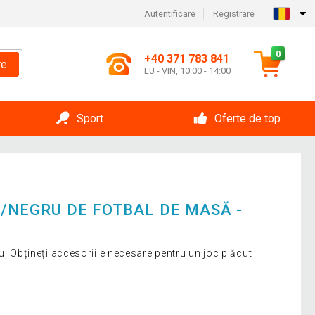
Autentificare
Registrare
0
+40 371 783 841
re
LU - VIN, 10:00 - 14:00
Sport
Oferte de top
B/NEGRU DE FOTBAL DE MASĂ -
u. Obțineți accesoriile necesare pentru un joc plăcut