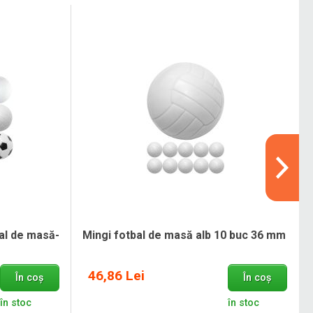
bal de masă-
Mingi fotbal de masă alb 10 buc 36 mm
46,86 Lei
În coș
În coș
în stoc
în stoc