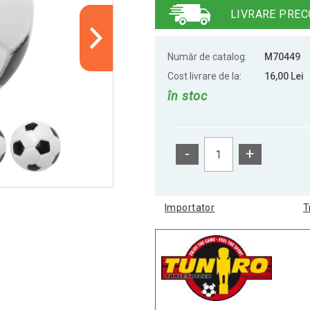
LIVRARE PREC
Număr de catalog:
M70449
Cost livrare de la:
16,00 Lei
în stoc
-
+
Importator
T