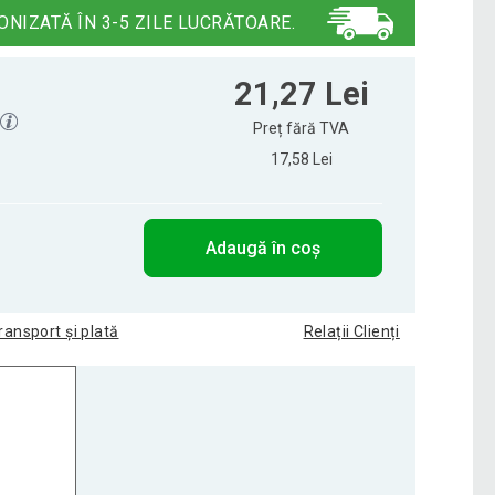
ONIZATĂ ÎN 3-5 ZILE LUCRĂTOARE.
21,27 Lei
Preț fără TVA
17,58 Lei
Adaugă în coș
ransport și plată
Relații Clienți