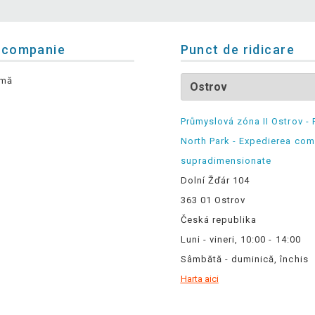
 companie
Punct de ridicare
rmă
Průmyslová zóna II Ostrov - 
North Park - Expedierea com
supradimensionate
Dolní Žďár 104
363 01 Ostrov
Česká republika
Luni - vineri, 10:00 - 14:00
Sâmbătă - duminică, închis
Harta aici