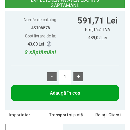
EXPEDIEREA VA AVEA LOC ÎN 3
SĂPTĂMÂNI.
Set mobilier copii roz cu masă, 2
549,22 Lei
591,71 Lei
scaune și plăci multifuncț
Număr de catalog:
JS106576
Preț fără TVA
Cost livrare de la:
489,02 Lei
43,00 Lei
3 săptămâni
-
+
Adaugă în coș
Importator
Transport și plată
Relații Clienți