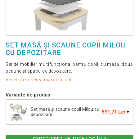
SET MASĂ ȘI SCAUNE COPII MILOU
CU DEPOZITARE
Set de mobilier multifuncțional pentru copii, cu masă, două
scaune și spațiu de depozitare.
Vedeți descrierea mai detaliată
Variante de produs
Set masă și scaune copii Milou cu
591,71 Lei
depozitare
Set masă copii cu scaune și plăci
549,22 Lei
LEGO, depozitare, gri