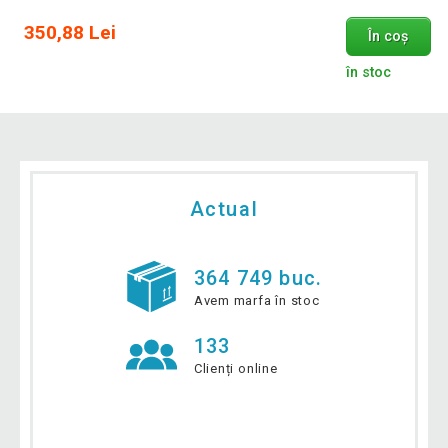
350,88 Lei
În coș
în stoc
Actual
364 749 buc.
Avem marfa în stoc
133
Clienți online