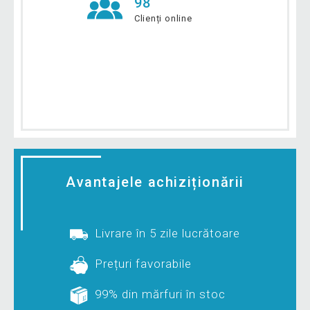
98
Clienți online
Avantajele achiziționării
Livrare în 5 zile lucrătoare
Prețuri favorabile
99% din mărfuri în stoc