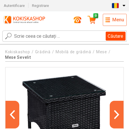
Autentificare
Registrare
0
Menu
Căutare
Kokiskashop
Grădină
Mobilă de grădină
Mese
Mese Sevelit