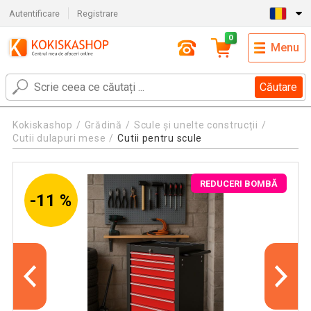
Autentificare
Registrare
0
Menu
Căutare
Kokiskashop
Grădină
Scule și unelte construcții
Cutii dulapuri mese
Cutii pentru scule
REDUCERI BOMBĂ
-11 %