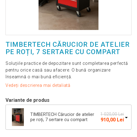
TIMBERTECH CĂRUCIOR DE ATELIER
PE ROȚI, 7 SERTARE CU COMPART
Soluțiile practice de depozitare sunt completarea perfectă
pentru orice casă sau afacere. O bună organizare
înseamnă o mai bună eficiență.
Vedeți descrierea mai detaliată
Variante de produs
1 020,00 Lei
TIMBERTECH Cărucior de atelier
910,00 Lei
pe roți, 7 sertare cu compart
997,00 Lei
Cărucior de atelier TIMBERTECH pe