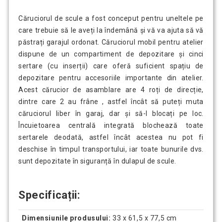
Căruciorul de scule a fost conceput pentru uneltele pe
care trebuie să le aveți la îndemână și vă va ajuta să vă
păstrați garajul ordonat. Căruciorul mobil pentru atelier
dispune de un compartiment de depozitare și cinci
sertare (cu inserții) care oferă suficient spațiu de
depozitare pentru accesoriile importante din atelier.
Acest cărucior de asamblare are 4 roți de direcție,
dintre care 2 au frâne , astfel încât să puteți muta
căruciorul liber în garaj, dar și să-l blocați pe loc.
Încuietoarea centrală integrată blochează toate
sertarele deodată, astfel încât acestea nu pot fi
deschise în timpul transportului, iar toate bunurile dvs.
sunt depozitate în siguranță în dulapul de scule.
Specificații:
Dimensiunile produsului:
33 x 61,5 x 77,5 cm