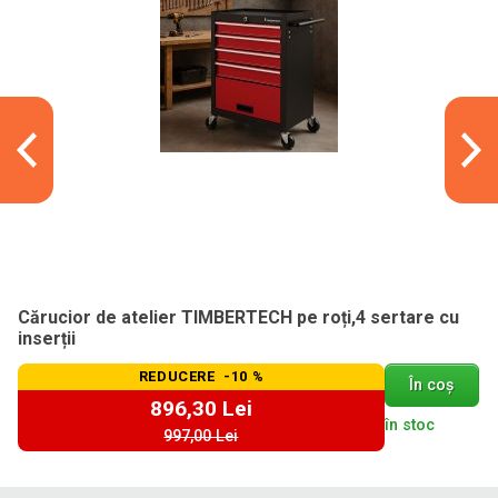
Cărucior de atelier TIMBERTECH pe roți,4 sertare cu
inserții
REDUCERE -10 %
În coș
896,30 Lei
în stoc
997,00 Lei