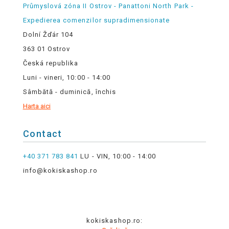
Průmyslová zóna II Ostrov - Panattoni North Park -
Expedierea comenzilor supradimensionate
Dolní Žďár 104
363 01 Ostrov
Česká republika
Luni - vineri, 10:00 - 14:00
Sâmbătă - duminică, închis
Harta aici
Contact
+40 371 783 841
LU - VIN, 10:00 - 14:00
info@kokiskashop.ro
kokiskashop.ro: