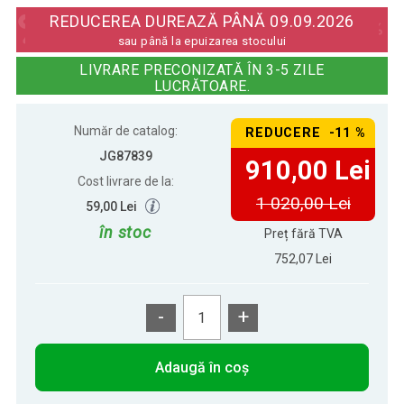
896,30 Lei
roți,4 sertare cu inserții
REDUCEREA DUREAZĂ PÂNĂ 09.09.2026
sau până la epuizarea stocului
Dulap mobil de scule cu 5 sertare,
LIVRARE PRECONIZATĂ ÎN 3-5 ZILE
1 019,00 Lei
615 x 330 x 1085 mm
LUCRĂTOARE.
Număr de catalog:
REDUCERE -11 %
TIMBERTECH Cărucior pentru atelier
929,00 Lei
pe roți, 5 sertare cu ins
JG87839
910,00 Lei
Cost livrare de la:
1 020,00 Lei
59,00 Lei
în stoc
Preț fără TVA
752,07 Lei
-
+
Adaugă în coș