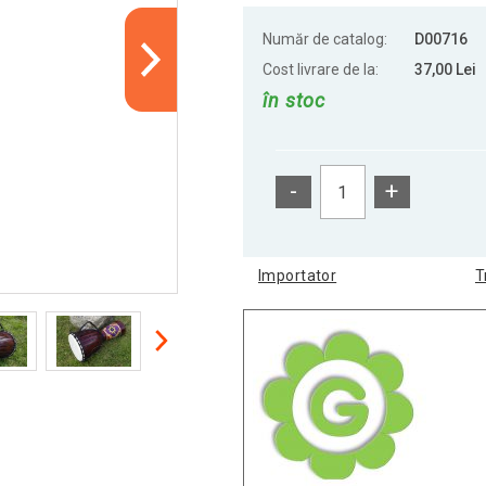
Număr de catalog:
D00716
Cost livrare de la:
37,00 Lei
în stoc
-
+
Importator
T