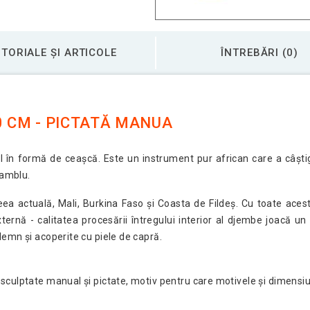
TORIALE ȘI ARTICOLE
ÎNTREBĂRI (0)
0 CM - PICTATĂ MANUA
 în formă de ceașcă. Este un instrument pur african care a câștig
samblu.
eea actuală, Mali, Burkina Faso și Coasta de Fildeș. Cu toate aces
nă - calitatea procesării întregului interior al djembe joacă un
lemn și acoperite cu piele de capră.
culptate manual și pictate, motiv pentru care motivele și dimensiuni