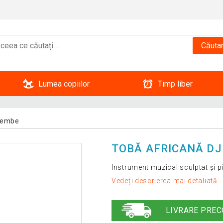
Căuta
Lumea copiilor
Timp liber
jembe
TOBĂ AFRICANĂ DJ
Instrument muzical sculptat și 
Vedeți descrierea mai detaliată
LIVRARE PREC