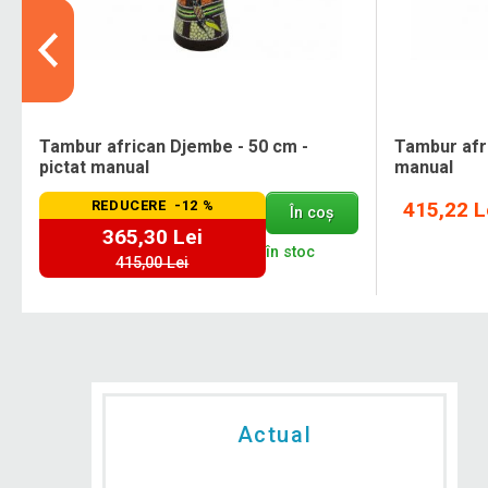
Tambur african Djembe - 50 cm -
Tambur afri
pictat manual
manual
REDUCERE -12 %
415,22 L
În coș
365,30 Lei
în stoc
415,00 Lei
Actual