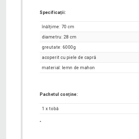
Specificații:
înălțime: 70 cm
diametru: 28 cm
greutate: 6000g
acoperit cu piele de capră
material: lemn de mahon
Pachetul conține:
1 x tobă
"