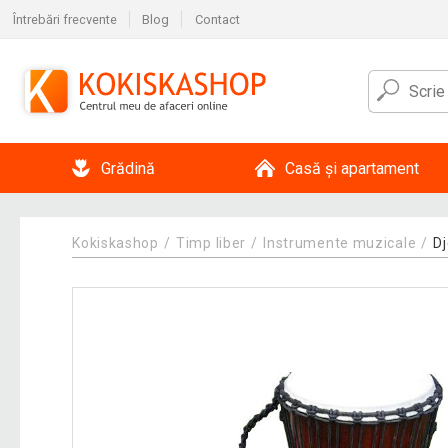
Întrebări frecvente
Blog
Contact
Grădină
Casă și apartament
Kokiskashop
Timp liber
Instrumente muzicale
D