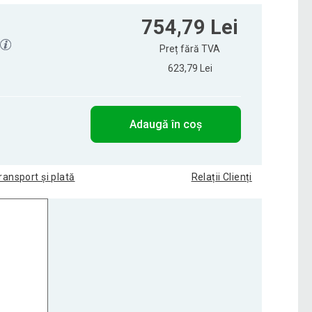
754,79 Lei
Preț fără TVA
623,79 Lei
Adaugă în coș
ransport și plată
Relații Clienți