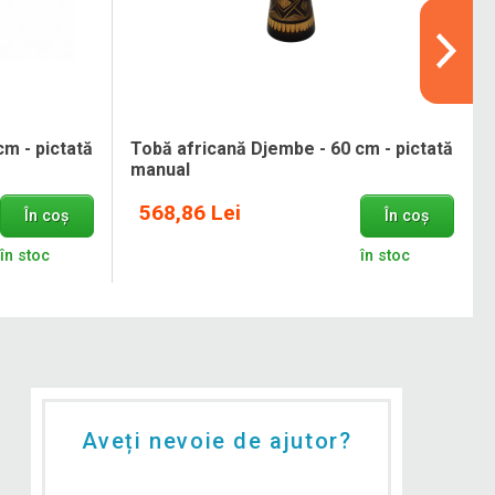
m - pictată
Tobă africană Djembe - 60 cm - pictată
manual
568,86 Lei
În coș
În coș
în stoc
în stoc
Aveți nevoie de ajutor?