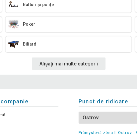
Rafturi și polițe
Poker
Biliard
Afișați mai multe categorii
 companie
Punct de ridicare
rmă
Průmyslová zóna II Ostrov - 