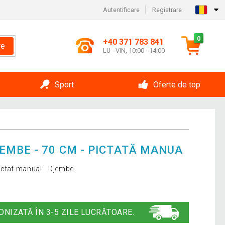
Autentificare
Registrare
0
+40 371 783 841
re
LU - VIN, 10:00 - 14:00
Sport
Oferte de top
EMBE - 70 CM - PICTATĂ MANUA
pictat manual - Djembe
ONIZATĂ ÎN 3-5 ZILE LUCRĂTOARE.