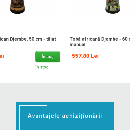
can Djembe, 50 cm - tăiat
Tobă africană Djembe - 60 c
manual
ei
557,80 Lei
În coș
în stoc
Avantajele achiziționării