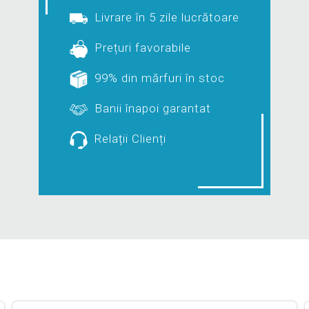
Livrare în 5 zile lucrătoare
Prețuri favorabile
99% din mărfuri în stoc
Banii înapoi garantat
Relații Clienți