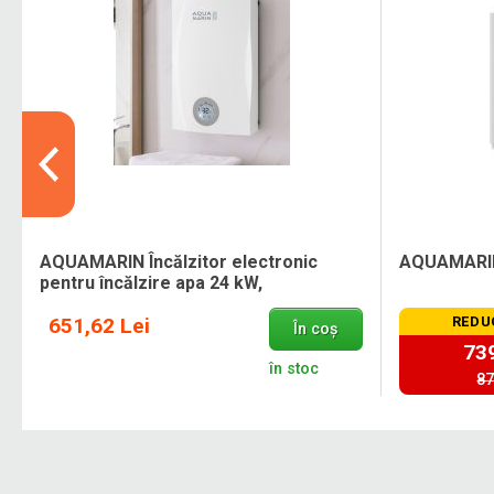
AQUAMARIN Încălzitor electronic
AQUAMARIN B
pentru încălzire apa 24 kW,
651,62 Lei
REDU
În coș
739
în stoc
87