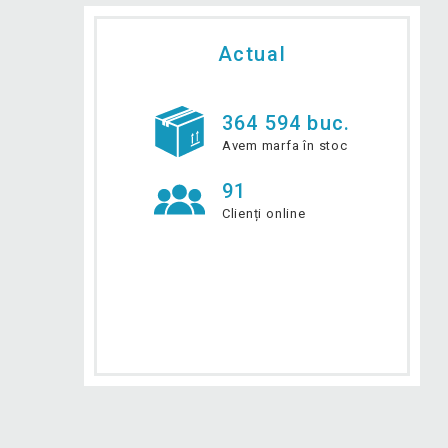
Actual
364 594 buc.
Avem marfa în stoc
91
Clienți online