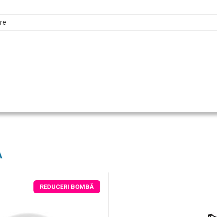
are
A
REDUCERI BOMBĂ