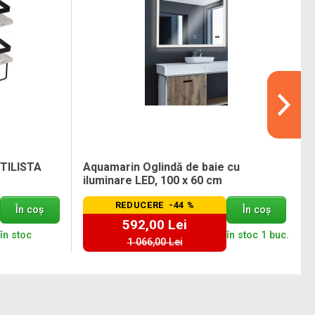
STILISTA
Aquamarin Oglindă de baie cu
iluminare LED, 100 x 60 cm
REDUCERE -44 %
În coș
În coș
592,00 Lei
în stoc
în stoc 1 buc.
1 066,00 Lei