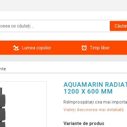
Căuta
Lumea copiilor
Timp liber
nte
AQUAMARIN RADIAT
1200 X 600 MM
Reîmprospătați cea mai importan
Vedeți descrierea mai detaliată
Variante de produs