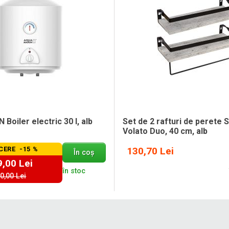
oiler electric 30 l, alb
Set de 2 rafturi de perete 
Volato Duo, 40 cm, alb
CERE -15 %
130,70 Lei
În coș
,00 Lei
în stoc
0,00 Lei