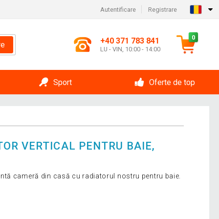
Autentificare
Registrare
0
+40 371 783 841
re
LU - VIN, 10:00 - 14:00
Sport
Oferte de top
OR VERTICAL PENTRU BAIE,
tă cameră din casă cu radiatorul nostru pentru baie.