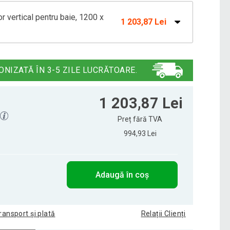
vertical pentru baie, 1200 x
1 203,87 Lei
vertical pentru baie, 1600 x 500 mm
1 262,86 Lei
ONIZATĂ ÎN 3-5 ZILE LUCRĂTOARE.
1 203,87 Lei
Preț fără TVA
994,93 Lei
Adaugă în coș
ransport și plată
Relații Clienți