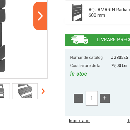
AQUAMARIN Radiator 
600 mm
AQUAMARIN Radiator 
LIVRARE PREC
Număr de catalog:
JG80525
Cost livrare de la:
79,00 Lei
în stoc
-
+
Importator
T