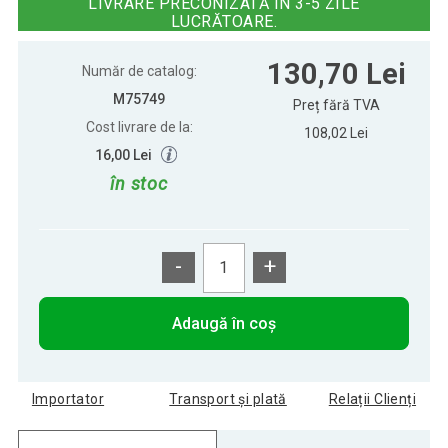
LIVRARE PRECONIZATĂ ÎN 3-5 ZILE
LUCRĂTOARE.
Set STILISTA - 2 rafturi de perete
130,70 Lei
130,70 Lei
Volato Duo, 40 cm, maro
Număr de catalog:
M75749
Preț fără TVA
Cost livrare de la:
108,02 Lei
16,00 Lei
în stoc
-
+
Adaugă în coș
Importator
Transport și plată
Relații Clienți