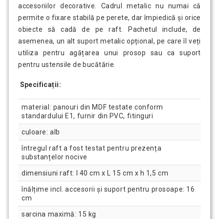
accesoriilor decorative. Cadrul metalic nu numai că
permite o fixare stabilă pe perete, dar împiedică și orice
obiecte să cadă de pe raft. Pachetul include, de
asemenea, un alt suport metalic opțional, pe care îl veți
utiliza pentru agățarea unui prosop sau ca suport
pentru ustensile de bucătărie.
Specificații:
material: panouri din MDF testate conform
standardului E1, furnir din PVC, fitinguri
culoare: alb
întregul raft a fost testat pentru prezența
substanțelor nocive
dimensiuni raft: l 40 cm x L 15 cm x h 1,5 cm
înălțime incl. accesorii și suport pentru prosoape: 16
cm
sarcina maximă: 15 kg