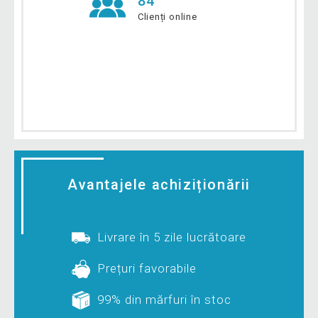
84
Clienți online
Avantajele achiziționării
Livrare în 5 zile lucrătoare
Prețuri favorabile
99% din mărfuri în stoc