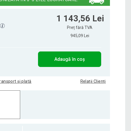
1 143,56 Lei
Preț fără TVA
945,09 Lei
Adaugă în coș
ransport și plată
Relații Clienți