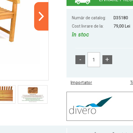
Număr de catalog:
D35180
Cost livrare de la:
79,00 Lei
în stoc
-
+
Importator
T