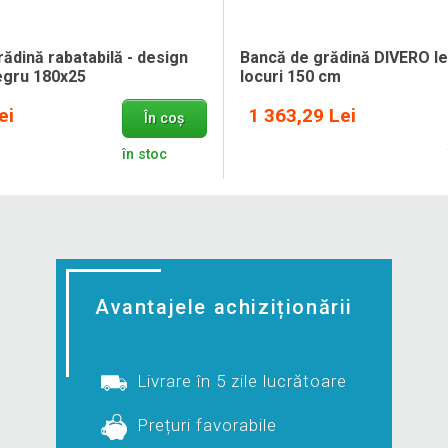
ădină rabatabilă - design
Bancă de grădină DIVERO l
egru 180x25
locuri 150 cm
ei
1 363,29 Lei
În coș
în stoc
Avantajele achiziționării
Livrare în 5 zile lucrătoare
Prețuri favorabile