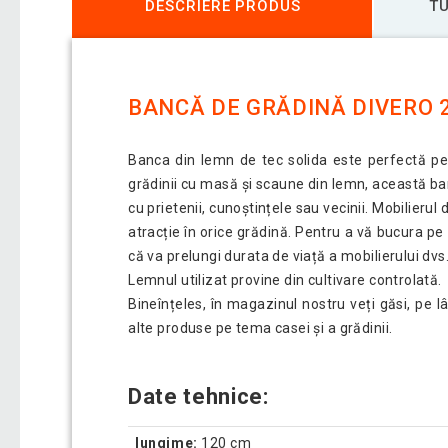
DESCRIERE PRODUS
TU
BANCĂ DE GRĂDINĂ DIVERO 2
Banca din lemn de tec solida este perfectă pent
grădinii cu masă și scaune din lemn, această ban
cu prietenii, cunoștințele sau vecinii. Mobilieru
atracție în orice grădină. Pentru a vă bucura p
că va prelungi durata de viață a mobilierului dvs.
Lemnul utilizat provine din cultivare controlată.
Bineînțeles, în magazinul nostru veți găsi, pe 
alte produse pe tema casei și a grădinii.
Date tehnice:
lungime:
120 cm