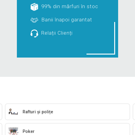
99% din mărfuri în stoc
Banii înapoi garantat
Relații Clienți
Rafturi și polițe
Poker