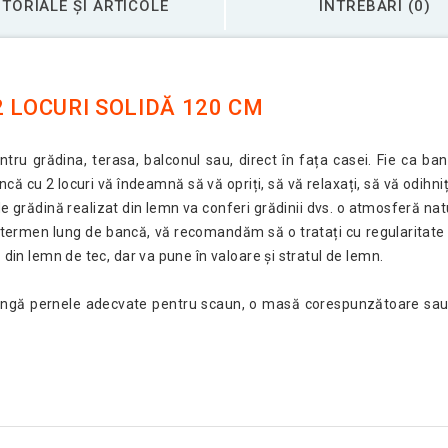
TORIALE ȘI ARTICOLE
ÎNTREBĂRI (0)
 LOCURI SOLIDĂ 120 CM
ru grădina, terasa, balconul sau, direct în fața casei. Fie ca ban
că cu 2 locuri vă îndeamnă să vă opriți, să vă relaxați, să vă odihni
l de grădină realizat din lemn va conferi grădinii dvs. o atmosferă na
e termen lung de bancă, vă recomandăm să o tratați cu regularitate 
 din lemn de tec, dar va pune în valoare și stratul de lemn.
lângă pernele adecvate pentru scaun, o masă corespunzătoare sau ul