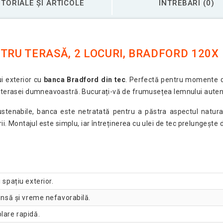
TORIALE ȘI ARTICOLE
ÎNTREBĂRI (0)
TRU TERASĂ, 2 LOCURI, BRADFORD 120X
i exterior cu
banca Bradford din tec
. Perfectă pentru momente de
 terasei dumneavoastră. Bucurați-vă de frumusețea lemnului autenti
ustenabile, banca este netratată pentru a păstra aspectul natura
ii. Montajul este simplu, iar întreținerea cu ulei de tec prelungește 
 spațiu exterior.
tensă și vreme nefavorabilă.
lare rapidă.