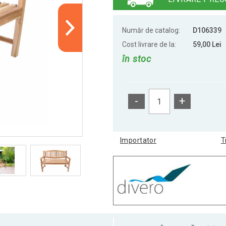
Număr de catalog:
D106339
Cost livrare de la:
59,00 Lei
în stoc
-
+
Importator
T