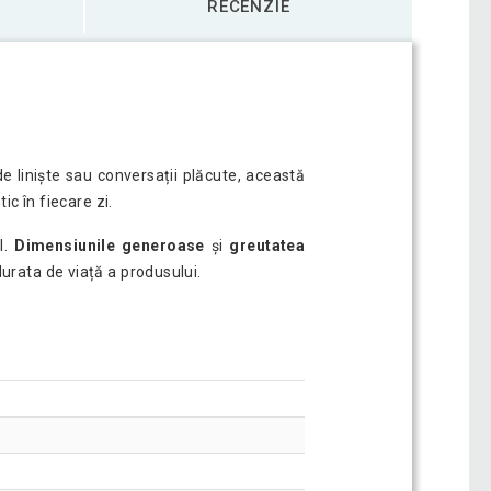
RECENZIE
 liniște sau conversații plăcute, această
c în fiecare zi.
l.
Dimensiunile generoase
și
greutatea
durata de viață a produsului.