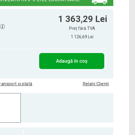
1 363,29 Lei
Preț fără TVA
1 126,69 Lei
Adaugă în coș
ransport și plată
Relații Clienți