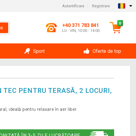
Autentificare
Registrare
0
+40 371 783 841
re
LU - VIN, 10:00 - 14:00
Sport
Oferte de top
 TEC PENTRU TERASĂ, 2 LOCURI,
l, ideală pentru relaxare în aer liber.
ONIZATĂ ÎN 3-5 ZILE LUCRĂTOARE.