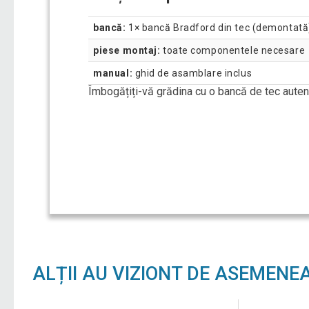
bancă:
1× bancă Bradford din tec (demontată
piese montaj:
toate componentele necesare
manual:
ghid de asamblare inclus
Îmbogățiți-vă grădina cu o bancă de tec autent
ALȚII AU VIZIONT DE ASEMENE