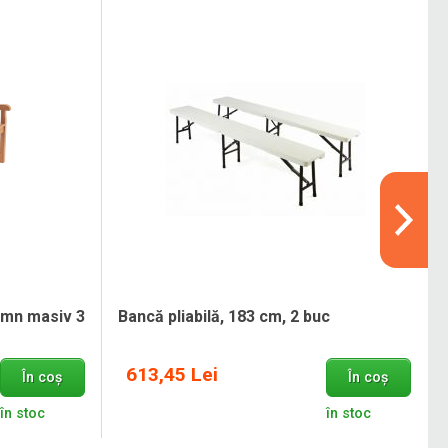
emn masiv 3
Bancă pliabilă, 183 cm, 2 buc
613,45 Lei
În coș
În coș
în stoc
în stoc