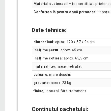
Material sustenabil
– tec certificat, prieteno
Confortabilă pentru două persoane
– spațiu
Date tehnice:
dimensiuni:
aprox. 120 x 57 x 94 cm
înălțime șezut:
aprox. 45 cm
înălțime cotieră:
aprox. 65,5 cm
material:
tec masiv netratat
culoare:
maro deschis
greutate:
aprox. 23 kg
finisaj:
natural, fără tratament
Conținutul pachetului: