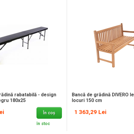
ădină rabatabilă - design
Bancă de grădină DIVERO l
egru 180x25
locuri 150 cm
ei
1 363,29 Lei
În coș
în stoc