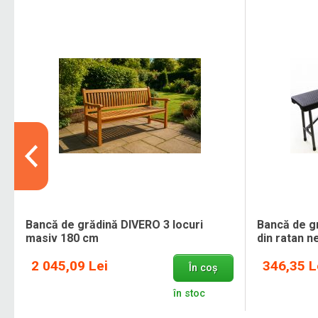
Bancă de grădină DIVERO 3 locuri
Bancă de gr
masiv 180 cm
din ratan n
2 045,09 Lei
346,35 L
În coș
în stoc