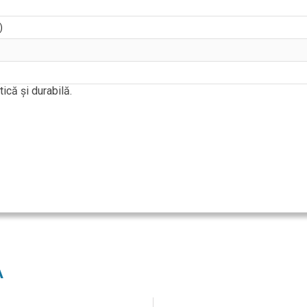
)
ică și durabilă.
A