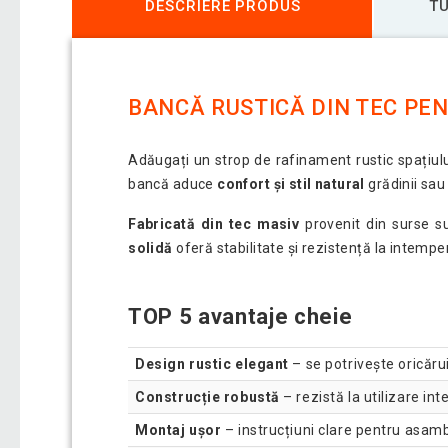
DESCRIERE PRODUS
TU
BANCĂ RUSTICĂ DIN TEC PEN
Adăugați un strop de rafinament rustic spațiulu
bancă aduce
confort și stil natural
grădinii sau
Fabricată din tec masiv
provenit din surse s
solidă
oferă stabilitate și rezistență la intemper
TOP 5 avantaje cheie
Design rustic elegant
– se potrivește oricărui
Construcție robustă
– rezistă la utilizare in
Montaj ușor
– instrucțiuni clare pentru asamb