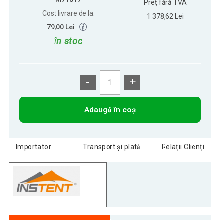
Preț fără TVA
Cost livrare de la:
1 378,62 Lei
79,00 Lei
în stoc
-
+
Adaugă în coș
Importator
Transport și plată
Relații Clienți