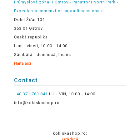
Průmyslová zóna II Ostrov - Panattoni North Park -
Expedierea comenzilor supradimensionate
Dolní Žďár 104
363 01 Ostrov
Česká republika
Luni - vineri, 10:00 - 14:00
Sâmbătă - duminică, închis
Harta aici
Contact
+40 371 783 841
LU - VIN, 10:00 - 14:00
info@kokiskashop.ro
kokiskashop.ro:
Grădină