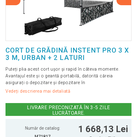
CORT DE GRĂDINĂ INSTENT PRO 3 X
3 M, URBAN + 2 LATURI
Puteți plia acest cort ușor și rapid în câteva momente.
Avantajul este și o geantă portabilă, datorită căreia
asigurați o depozitare și depozitare în
Vedeți descrierea mai detaliată
LIVRARE PRECONIZATĂ ÎN 3-5 ZILE
LUCRĂTOARE.
1 668,13 Lei
Număr de catalog:
M71817