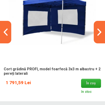
Cort grădină PROFI, model foarfecă 3x3 m albastru + 2
pereți laterali
1 791,59 Lei
În coș
în stoc