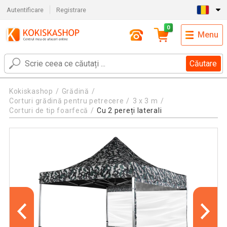
Autentificare
Registrare
0
Menu
Căutare
Kokiskashop
Grădină
Corturi grădină pentru petrecere
3 x 3 m
Corturi de tip foarfecă
Cu 2 pereți laterali