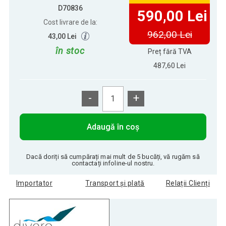
D70836
590,00 Lei
Cost livrare de la:
962,00 Lei
43,00 Lei
în stoc
Preț fără TVA
487,60 Lei
-
+
Adaugă în coș
Dacă doriți să cumpărați mai mult de 5 bucăți, vă rugăm să
contactați infoline-ul nostru.
Importator
Transport și plată
Relații Clienți