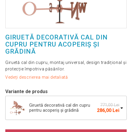
GIRUETĂ DECORATIVĂ CAL DIN
CUPRU PENTRU ACOPERIȘ ȘI
GRĂDINĂ
Giruetă cal din cupru, montaj universal, design tradițional și
protecție împotriva păsărilor.
Vedeți descrierea mai detaliată
Variante de produs
771,00 Lei
Giruetă decorativă cal din cupru
286,00 Lei
pentru acoperiș și grădină
Giruetă decorativă velier din cupru
701,18 Lei
pentru acoperiș, 135 cm