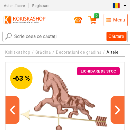
Autentificare
Registrare
0
Menu
Căutare
Kokiskashop
Grădină
Decorațiuni de grădină
Altele
LICHIDARE DE STOC
-63 %