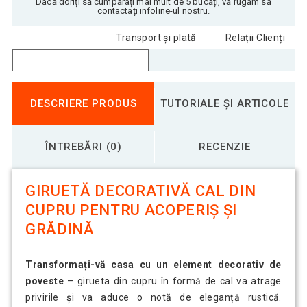
Dacă doriți să cumpărați mai mult de 5 bucăți, vă rugăm să
contactați infoline-ul nostru.
Transport și plată
Relații Clienți
DESCRIERE PRODUS
TUTORIALE ȘI ARTICOLE
ÎNTREBĂRI (0)
RECENZIE
GIRUETĂ DECORATIVĂ CAL DIN
CUPRU PENTRU ACOPERIȘ ȘI
GRĂDINĂ
Transformați-vă casa cu un element decorativ de
poveste
– girueta din cupru în formă de cal va atrage
privirile și va aduce o notă de eleganță rustică.