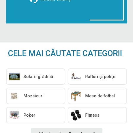
CELE MAI CĂUTATE CATEGORII
Solarii grădină
Rafturi și polițe
Mozaicuri
Mese de fotbal
Poker
Fitness