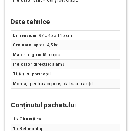
Indicator vânt
– Util și decorativ.
Date tehnice
Dimensiuni:
97 x 46 x 116 cm
Greutate:
aprox. 4,5 kg
Material giruetă:
cupru
Indicator direcție:
alamă
Tijă și suport:
oțel
Montaj:
pentru acoperiș plat sau ascuțit
Conținutul pachetului
1 x Giruetă cal
1 x Set montaj