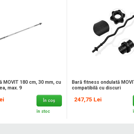
ră MOVIT 180 cm, 30 mm, cu
Bară fitness ondulată MOV
tea, max. 9
compatibilă cu discuri
ei
247,75 Lei
În coș
în stoc