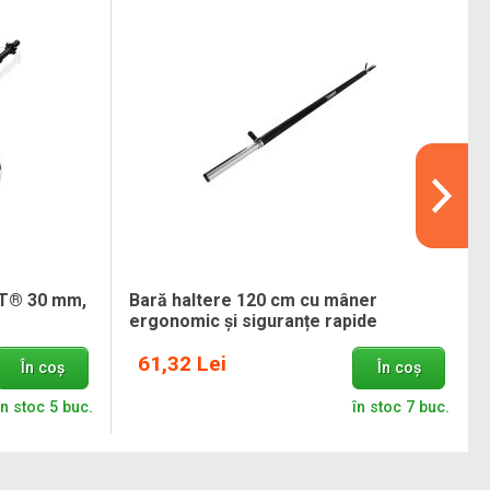
IT® 30 mm,
Bară haltere 120 cm cu mâner
ergonomic și siguranțe rapide
61,32 Lei
În coș
În coș
în stoc 5 buc.
în stoc 7 buc.