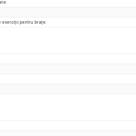
une.
 exerciții pentru brațe.