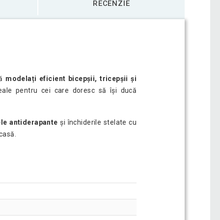
RECENZIE
să
modelați eficient bicepșii, tricepșii și
ideale pentru cei care doresc să își ducă
le antiderapante
și închiderile stelate cu
casă.