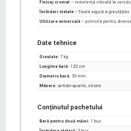
Finisaj cromat
– rezistență ridicată la corozi
Închideri stelate
– fixare sigură a greutăților.
Utilizare universală
– potrivită pentru diverse
Date tehnice
Greutate:
7 kg
Lungime bară:
120 cm
Diametru bară:
30 mm
Mânere:
antiderapante, striate
Conținutul pachetului
Bară pentru două mâini:
1 buc
Închidere stelară:
2 buc