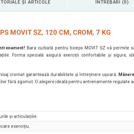
TORIALE ȘI ARTICOLE
ÎNTREBĂRI (0)
S MOVIT SZ, 120 CM, CROM, 7 KG
antrenament!
Bara curbată pentru biceps MOVIT SZ vă permite 
lațiile. Forma specială asigură exerciții confortabile și sigure, 
nisaj cromat garantează durabilitate și întreținere ușoară.
Mânere
ăților fără zgomot. O alegere ideală pentru antrenamente regulate a
le și articulațiile.
ecare exercițiu.