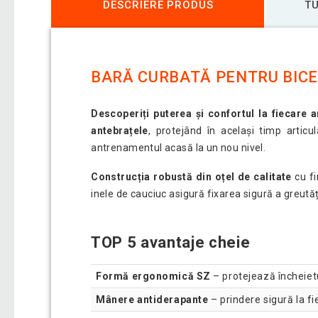
DESCRIERE PRODUS
TU
BARĂ CURBATĂ PENTRU BICEP
Descoperiți puterea și confortul la fiecare 
antebrațele
, protejând în același timp articu
antrenamentul acasă la un nou nivel.
Construcția robustă din oțel de calitate
cu fi
inele de cauciuc asigură fixarea sigură a greut
TOP 5 avantaje cheie
Formă ergonomică SZ
– protejează încheieturi
Mânere antiderapante
– prindere sigură la fi