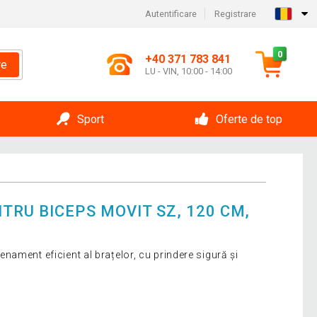
Autentificare
Registrare
0
+40 371 783 841
re
LU - VIN, 10:00 - 14:00
Sport
Oferte de top
RU BICEPS MOVIT SZ, 120 CM,
ament eficient al brațelor, cu prindere sigură și