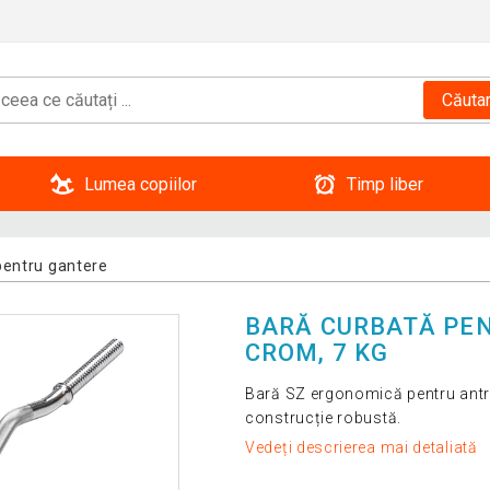
Căuta
Lumea copiilor
Timp liber
pentru gantere
BARĂ CURBATĂ PENT
CROM, 7 KG
Bară SZ ergonomică pentru antren
construcție robustă.
Vedeți descrierea mai detaliată