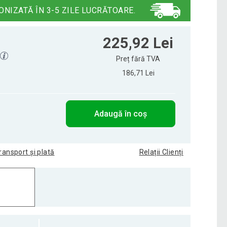
ONIZATĂ ÎN 3-5 ZILE LUCRĂTOARE.
225,92 Lei
Preț fără TVA
186,71 Lei
Adaugă în coș
ransport și plată
Relații Clienți