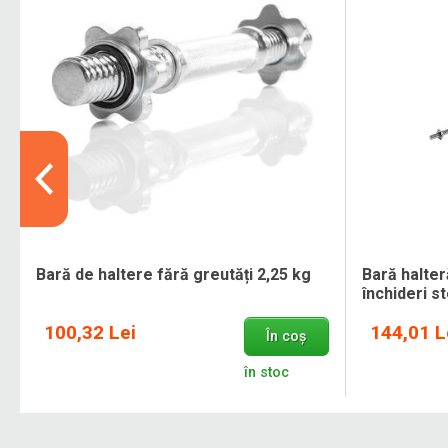
Bară de haltere fără greutăți 2,25 kg
Bară halte
închideri s
100,32 Lei
144,01 L
În coș
în stoc