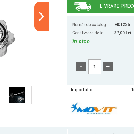
LIVRARE PREC
Număr de catalog:
M01226
Cost livrare de la:
37,00 Lei
în stoc
-
+
Importator
T