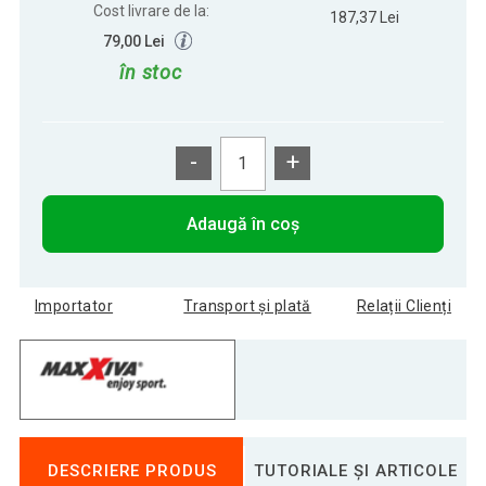
Cost livrare de la:
187,37 Lei
79,00 Lei
în stoc
-
+
Adaugă în coș
Importator
Transport și plată
Relații Clienți
DESCRIERE PRODUS
TUTORIALE ȘI ARTICOLE