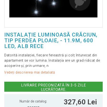
INSTALAȚIE LUMINOASĂ CRĂCIUN,
TIP PERDEA PLOAIE, - 11.9M, 600
LED, ALB RECE
Datorită instalației, fiecare fereastră și colț întunecat din
apartament se vor lumina. Instalația are un grad ridicat de
acoperire și, prin urmare, n
Vedeți descrierea mai detaliată
LIVRARE PRECONIZATĂ ÎN 3-5 ZILE
LUCRĂTOARE.
327,60 Lei
Număr de catalog: