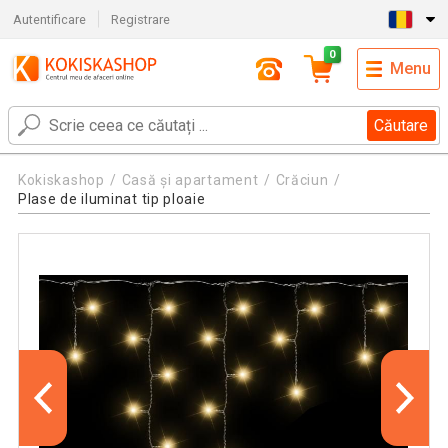
Autentificare
Registrare
0
Menu
Căutare
Kokiskashop
Casă și apartament
Crăciun
Plase de iluminat tip ploaie