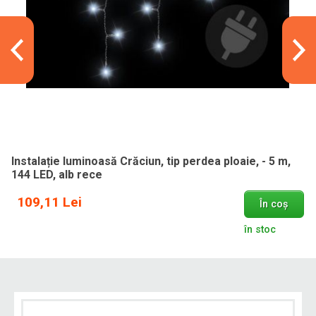
Instalație luminoasă Crăciun, tip perdea ploaie, - 5 m,
144 LED, alb rece
109,11 Lei
În coș
în stoc