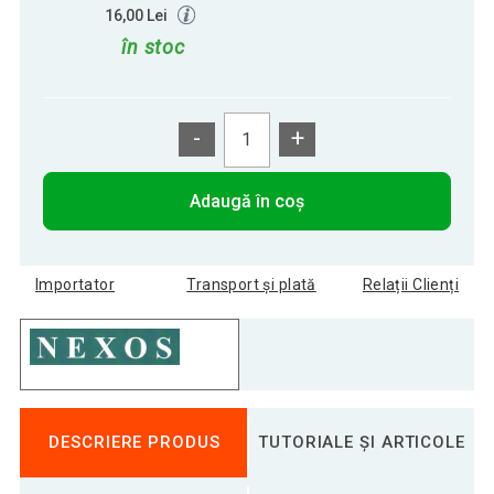
16,00 Lei
în stoc
-
+
Adaugă în coș
Importator
Transport și plată
Relații Clienți
DESCRIERE PRODUS
TUTORIALE ȘI ARTICOLE