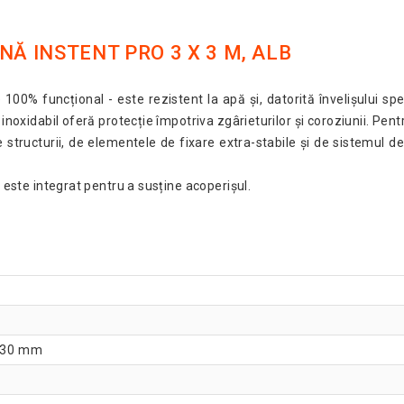
NĂ INSTENT PRO 3 X 3 M, ALB
te 100% funcțional - este rezistent la apă și, datorită învelișului s
 inoxidabil oferă protecție împotriva zgârieturilor și coroziunii. Pen
le structurii, de elementele de fixare extra-stabile și de sistemul d
l este integrat pentru a susține acoperișul.
 30 mm