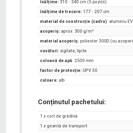
înălțime:
310 - 340 cm (5 poziții)
înălțime de trecere:
177 - 207 cm
material de construcție (cadru)
: aluminiu E
acoperiș:
aprox. 300 g/m²
material acoperiș:
poliester 300D (cu acoper
cusături:
sigilate, lipite
coloană de apă
: 2500 mm
factor de protecție:
UPV 50
culoare:
alb
Conținutul pachetului:
1 x cort de grădină
1 x geantă de transport