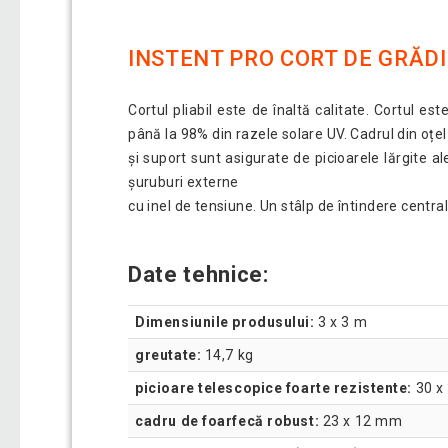
INSTENT PRO CORT DE GRĂDI
Cortul pliabil este de înaltă calitate. Cortul es
până la 98% din razele solare UV. Cadrul din oțel
și suport sunt asigurate de picioarele lărgite a
șuruburi externe
cu inel de tensiune. Un stâlp de întindere centra
Date tehnice:
Dimensiunile produsului:
3 x 3 m
greutate:
14,7 kg
picioare telescopice foarte rezistente:
30 x
cadru de foarfecă robust:
23 x 12 mm