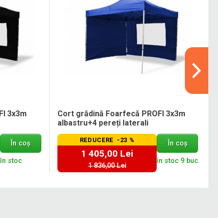
FI 3x3m
Cort grădină Foarfecă PROFI 3x3m
albastru+4 pereți laterali
REDUCERE -23 %
În coș
În coș
1 405,00 Lei
în stoc
în stoc 9 buc.
1 836,00 Lei