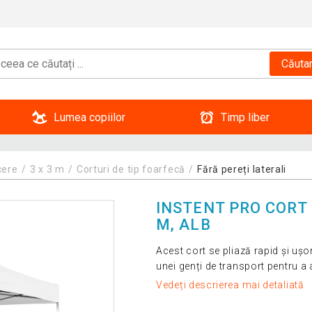
Căuta
Lumea copiilor
Timp liber
cere
3 x 3 m
Corturi de tip foarfecă
Fără pereți laterali
INSTENT PRO CORT 
M, ALB
Acest cort se pliază rapid și u
unei genți de transport pentru a
Vedeți descrierea mai detaliată