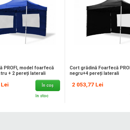
nă PROFI, model foarfecă
Cort grădină Foarfecă PRO
ru + 2 pereți laterali
negru+4 pereți laterali
 Lei
2 053,77 Lei
În coș
în stoc