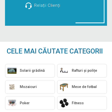
Relații Clienți
CELE MAI CĂUTATE CATEGORII
Solarii grădină
Rafturi și polițe
Mozaicuri
Mese de fotbal
Poker
Fitness