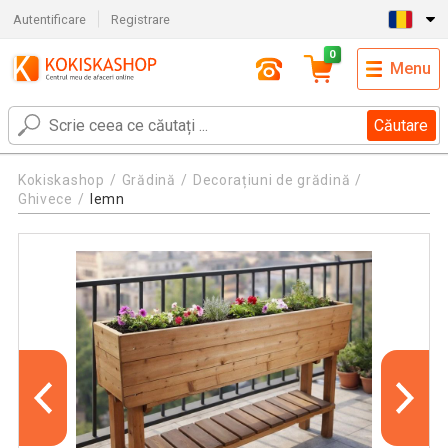
Autentificare
Registrare
0
Menu
Căutare
Kokiskashop
Grădină
Decorațiuni de grădină
Ghivece
lemn