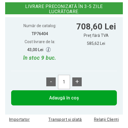
x 87 cm
LIVRARE PRECONIZATĂ ÎN 3-5 ZILE
LUCRĂTOARE.
708,60 Lei
Număr de catalog:
TP76404
Preț fără TVA
Cost livrare de la:
585,62 Lei
43,00 Lei
în stoc 9 buc.
-
+
Adaugă în coș
Importator
Transport și plată
Relații Clienți