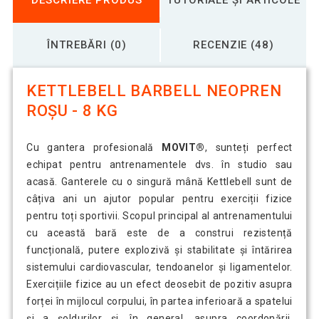
ÎNTREBĂRI (0)
RECENZIE (48)
KETTLEBELL BARBELL NEOPREN
ROȘU - 8 KG
Cu gantera profesională
MOVIT®
, sunteți perfect
echipat pentru antrenamentele dvs. în studio sau
acasă. Ganterele cu o singură mână Kettlebell sunt de
câțiva ani un ajutor popular pentru exerciții fizice
pentru toți sportivii. Scopul principal al antrenamentului
cu această bară este de a construi rezistență
funcțională, putere explozivă și stabilitate și întărirea
sistemului cardiovascular, tendoanelor și ligamentelor.
Exercițiile fizice au un efect deosebit de pozitiv asupra
forței în mijlocul corpului, în partea inferioară a spatelui
și a șoldurilor și, în general, asupra coordonării.