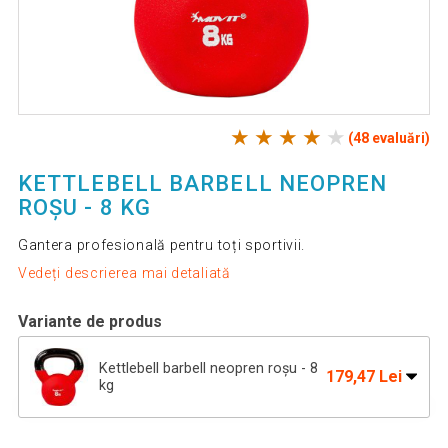
(48 evaluări)
KETTLEBELL BARBELL NEOPREN
ROȘU - 8 KG
Gantera profesională pentru toți sportivii.
Vedeți descrierea mai detaliată
Variante de produs
Kettlebell barbell neopren roșu - 8
179,47 Lei
kg
260,72 Lei
Kettlebell barbell MOVIT - 12 kg