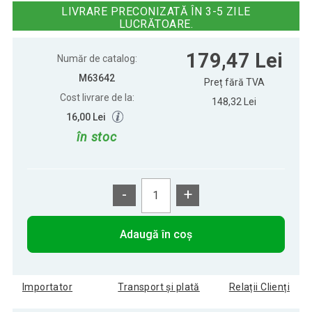
LIVRARE PRECONIZATĂ ÎN 3-5 ZILE
LUCRĂTOARE.
222,26 Lei
Kettlebell barbell MOVIT® - 10 KG
179,47 Lei
Număr de catalog:
M63642
Preț fără TVA
Cost livrare de la:
148,32 Lei
82,80 Lei
Kettlebell barbell MOVIT® - 2 kg
16,00 Lei
în stoc
107,71 Lei
Kettlebell barbell MOVIT® - 4 kg
-
+
161,56 Lei
Kettlebell barbell MOVIT® - 6 KG
Adaugă în coș
Importator
Transport și plată
Relații Clienți