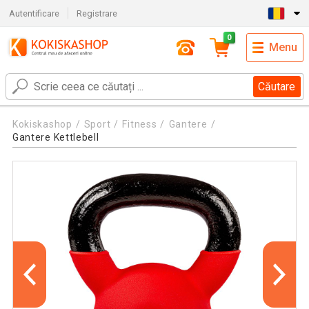
Autentificare
Registrare
0
Menu
Căutare
Kokiskashop
Sport
Fitness
Gantere
Gantere Kettlebell