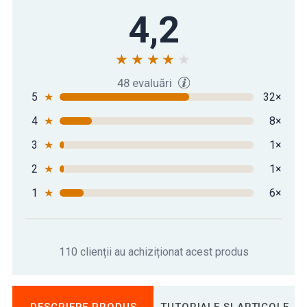
4,2
48 evaluări
5
★
32×
4
★
8×
3
★
1×
2
★
1×
1
★
6×
110 clienții au achiziționat acest produs
DESCRIERE PRODUS
TUTORIALE ȘI ARTICOLE