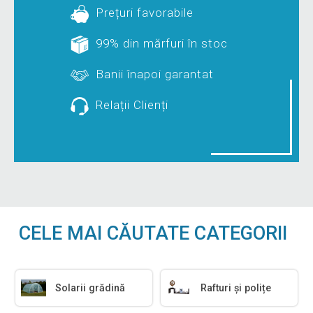
Prețuri favorabile
99% din mărfuri în stoc
Banii înapoi garantat
Relații Clienți
CELE MAI CĂUTATE CATEGORII
Solarii grădină
Rafturi și polițe