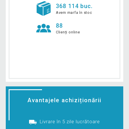
368 114 buc.
Avem marfa în stoc
88
Clienți online
Avantajele achiziționării
Livrare în 5 zile lucrătoare