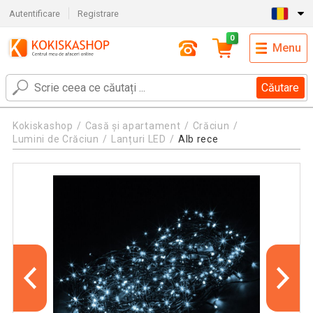
Autentificare
Registrare
0
Menu
Căutare
Kokiskashop
Casă și apartament
Crăciun
Lumini de Crăciun
Lanțuri LED
Alb rece