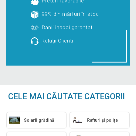
Prețuri favorabile
99% din mărfuri în stoc
Banii înapoi garantat
Relații Clienți
CELE MAI CĂUTATE CATEGORII
Solarii grădină
Rafturi și polițe