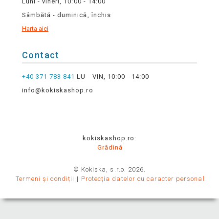
Luni - vineri, 10:00 - 14:00
Sâmbătă - duminică, închis
Harta aici
Contact
+40 371 783 841
LU - VIN, 10:00 - 14:00
info@kokiskashop.ro
kokiskashop.ro:
Grădină
© Kokiska, s.r.o. 2026.
Termeni și condiții
Protecția datelor cu caracter personal