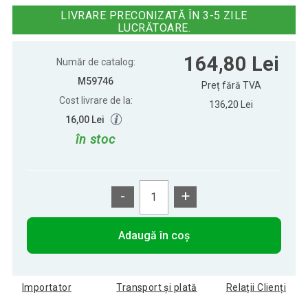
alb rece, cablu verde
LIVRARE PRECONIZATĂ ÎN 3-5 ZILE
LUCRĂTOARE.
Lumini de Crăciun 40 m, 400 LED-uri,
219,16 Lei
164,80 Lei
alb rece, cablu verde
Număr de catalog:
M59746
Preț fără TVA
Cost livrare de la:
Lumini de Crăciun 5 m, 50 LED-uri, alb
136,20 Lei
83,20 Lei
rece, cablu verde
16,00 Lei
în stoc
Lumini de Crăciun 60 m, 600 LED-uri,
326,85 Lei
alb rece, cablu verde
-
+
Adaugă în coș
Importator
Transport și plată
Relații Clienți