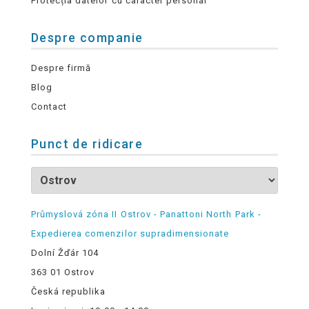
Protecția datelor cu caracter personal
Despre companie
Despre firmă
Blog
Contact
Punct de ridicare
Průmyslová zóna II Ostrov - Panattoni North Park -
Expedierea comenzilor supradimensionate
Dolní Žďár 104
363 01 Ostrov
Česká republika