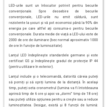
LED-urile sunt un înlocuitor potrivit pentru becurile
convenționale. Spre deosebire de becurile
convenționale, LED-urile nu emit căldură, sunt
rezistente la șocuri și vă pot economisi până la 90% din
energia pe care altfel ați consuma-o pentru becurile
convenționale. Durata medie de viață a LED-ului este de
2000 de ore de iluminare (bec normal aproximativ 1000
de ore în funcție de luminozitate).
Lanțul LED îndeplinește standardele germane și este
certificat GS și îndeplinește gradul de protecție IP 44
(pentru utilizare în exterior).
Lanțul include și o telecomandă, datorită căreia puteți
să porniți și să opriți lumina de la distanță. În același
timp, puteți seta cronometrul (lumina va fi întotdeauna
aprinsă timp de 6 ore și apoi va „dormi” timp de 18 ore)
sau puteți utiliza opțiunea pentru a crește sau a reduce
luminozitatea. Desigur, există și 8 funcții de lumină: