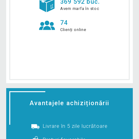
369 592 buc.
Avem marfa în stoc
74
Clienți online
Avantajele achiziționării
Livrare în 5 zile lucrătoare