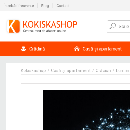
Întrebări frecvente
Blog
Contact
Grădină
Casă și apartament
Kokiskashop
Casă și apartament
Crăciun
Lumini