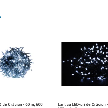
A
D de Crăciun - 60 m, 600
Lanț cu LED-uri de Crăciun 