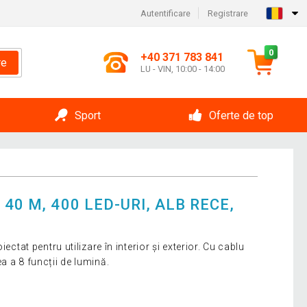
Autentificare
Registrare
0
+40 371 783 841
re
LU - VIN, 10:00 - 14:00
Sport
Oferte de top
40 M, 400 LED-URI, ALB RECE,
ectat pentru utilizare în interior și exterior. Cu cablu
a a 8 funcții de lumină.