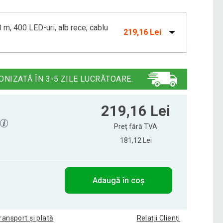
 m, 400 LED-uri, alb rece, cablu
219,16 Lei
 m, 100 LED-uri, alb rece, cablu verde
99,52 Lei
ONIZATĂ ÎN 3-5 ZILE LUCRĂTOARE.
 m, 200 LED-uri, alb rece, cablu verde
164,80 Lei
219,16 Lei
Preț fără TVA
181,12 Lei
m, 50 LED-uri, alb rece, cablu verde
83,20 Lei
Adaugă în coș
 m, 600 LED-uri, alb rece, cablu verde
326,85 Lei
ransport și plată
Relații Clienți