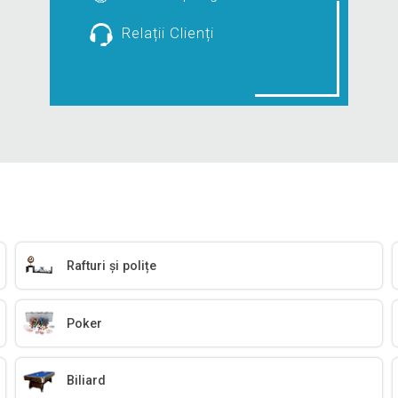
Relații Clienți
Rafturi și polițe
Poker
Biliard