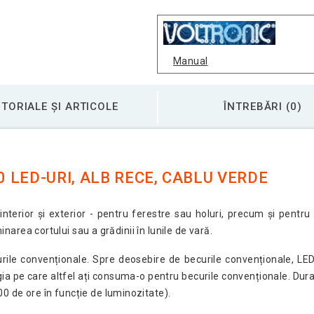
Manual
TORIALE ȘI ARTICOLE
ÎNTREBĂRI (0)
0 LED-URI, ALB RECE, CABLU VERDE
 interior și exterior - pentru ferestre sau holuri, precum și pentr
minarea cortului sau a grădinii în lunile de vară.
curile convenționale. Spre deosebire de becurile convenționale, LED
gia pe care altfel ați consuma-o pentru becurile convenționale. Dur
0 de ore în funcție de luminozitate).