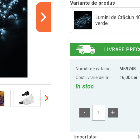
Variante de produs
Lumini de Crăciun 40
verde
Lumini de Crăciun 10
LIVRARE PREC
Lumini de Crăciun 20
Număr de catalog:
M59748
Cost livrare de la:
16,00 Lei
în stoc
Lumini de Crăciun 5 
-
+
Lumini de Crăciun 60
Importator
T