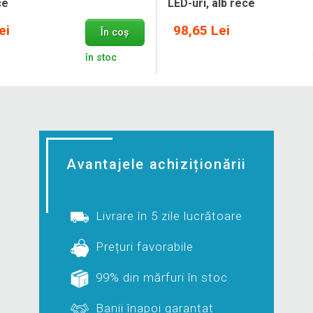
ce
LED-uri, alb rece
ei
98,65 Lei
În coș
în stoc
Avantajele achiziționării
Livrare în 5 zile lucrătoare
Prețuri favorabile
99% din mărfuri în stoc
Banii înapoi garantat