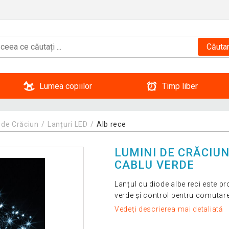
Căuta
Lumea copiilor
Timp liber
 de Crăciun
Lanțuri LED
Alb rece
LUMINI DE CRĂCIUN 
CABLU VERDE
Lanțul cu diode albe reci este proi
verde și control pentru comutare
Vedeți descrierea mai detaliată