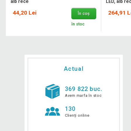
alb rece
LED, alb re
44,20 Lei
264,91 L
În coș
în stoc
Actual
369 822 buc.
Avem marfa în stoc
130
Clienți online