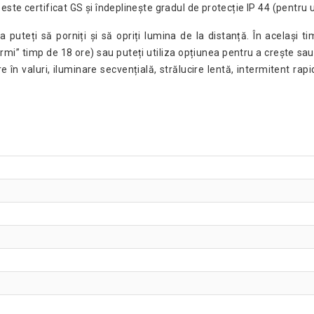
te certificat GS și îndeplinește gradul de protecție IP 44 (pentru uti
 puteți să porniți și să opriți lumina de la distanță. În același t
rmi” timp de 18 ore) sau puteți utiliza opțiunea pentru a crește sau
e în valuri, iluminare secvențială, strălucire lentă, intermitent rapi