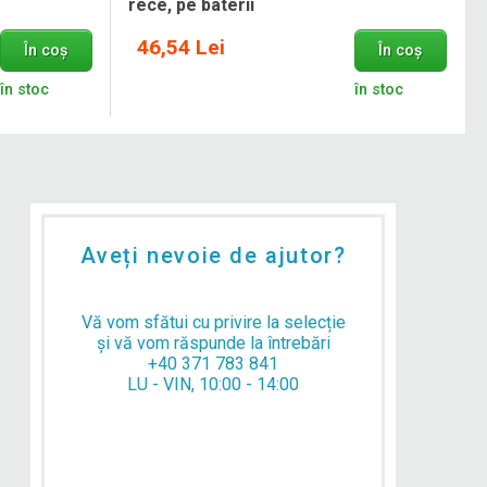
rece, pe baterii
46,54 Lei
În coș
În coș
în stoc
în stoc
Aveți nevoie de ajutor?
Vă vom sfătui cu privire la selecție
și vă vom răspunde la întrebări
+40 371 783 841
LU - VIN, 10:00 - 14:00