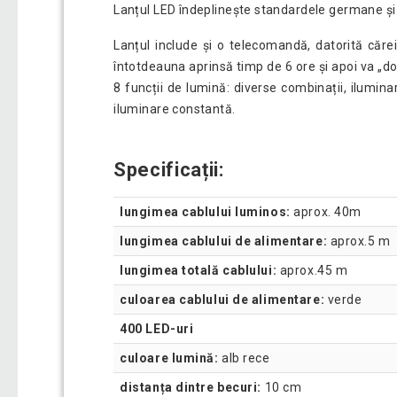
Lanțul LED îndeplinește standardele germane și es
Lanțul include și o telecomandă, datorită căreia
întotdeauna aprinsă timp de 6 ore și apoi va „do
8 funcții de lumină: diverse combinații, iluminar
iluminare constantă.
Specificații:
lungimea cablului luminos:
aprox. 40m
lungimea cablului de alimentare:
aprox.5 m
lungimea totală cablului:
aprox.45 m
culoarea cablului de alimentare:
verde
400 LED-uri
culoare lumină:
alb rece
distanța dintre becuri:
10 cm