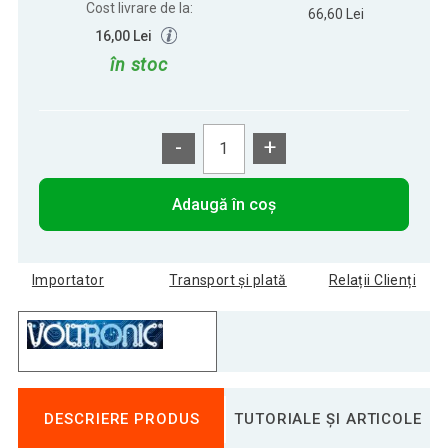
Cost livrare de la:
66,60 Lei
16,00 Lei
în stoc
-
+
Adaugă în coș
Importator
Transport și plată
Relații Clienți
DESCRIERE PRODUS
TUTORIALE ȘI ARTICOLE