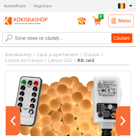
Autentificare
Registrare
0
Menu
Căutare
Kokiskashop
Casă și apartament
Crăciun
Lumini de Crăciun
Lanțuri LED
Alb cald