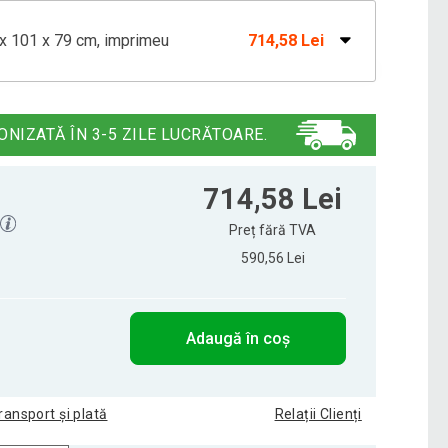
x 101 x 79 cm, imprimeu
714,58 Lei
gow, 121 x 101 x 79 cm, albastru
695,50 Lei
ONIZATĂ ÎN 3-5 ZILE LUCRĂTOARE.
de fotbal de masă Glasgow, 121 x 101
619,21 Lei
714,58 Lei
Preț fără TVA
590,56 Lei
sgow - 121x101x79 cm, alb
695,50 Lei
Adaugă în coș
gow, 121 x 101 x 79 cm, negru
779,12 Lei
ransport și plată
Relații Clienți