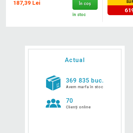
187,39 Lei
SU
În coș
619
în stoc
Actual
369 835 buc.
Avem marfa în stoc
70
Clienți online