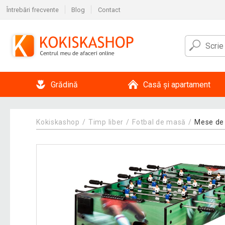
Întrebări frecvente
Blog
Contact
Grădină
Casă și apartament
Kokiskashop
Timp liber
Fotbal de masă
Mese de 