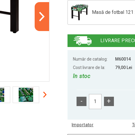
Masă de fotbal 121 
Fotbal de masă Glas
LIVRARE PREC
GamesPlanet® Masă 
x 79
Număr de catalog:
M60014
Cost livrare de la:
79,00 Lei
în stoc
Masă de Fotbal Gla
-
+
Masă de fotbal Glas
Importator
T