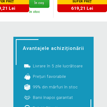
PER PREȚ
SUPER PREȚ
În coș
,21 Lei
619,21 Lei
în stoc
Avantajele achiziționării
Livrare în 5 zile lucrătoare
Prețuri favorabile
99% din mărfuri în stoc
Banii înapoi garantat