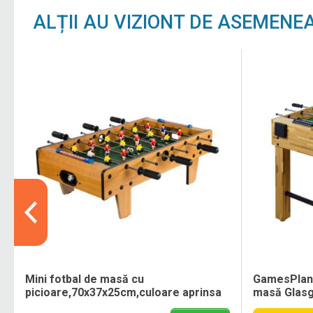
ALȚII AU VIZIONT DE ASEMENE
9
Mini fotbal de masă cu
GamesPlane
picioare,70x37x25cm,culoare aprinsa
masă Glasg