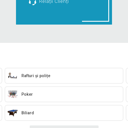
Relații Clienți
Rafturi și polițe
Poker
Biliard