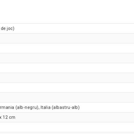
 de joc)
ermania (alb-negru), Italia (albastru-alb)
 x 12 cm