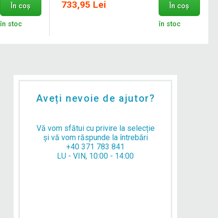
733,95 Lei
În coș
În coș
în stoc
în stoc
Aveți nevoie de ajutor?
Vă vom sfătui cu privire la selecție
și vă vom răspunde la întrebări
+40 371 783 841
LU - VIN, 10:00 - 14:00