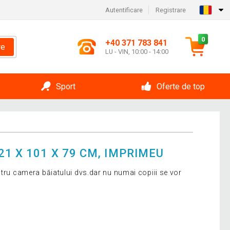
Autentificare
Registrare
0
+40 371 783 841
re
LU - VIN, 10:00 - 14:00
Sport
Oferte de top
1 X 101 X 79 CM, IMPRIMEU
ntru camera băiatului dvs.dar nu numai copiii se vor
.