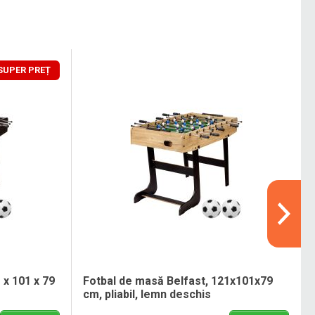
SUPER PREȚ
 x 101 x 79
Fotbal de masă Belfast, 121x101x79
cm, pliabil, lemn deschis