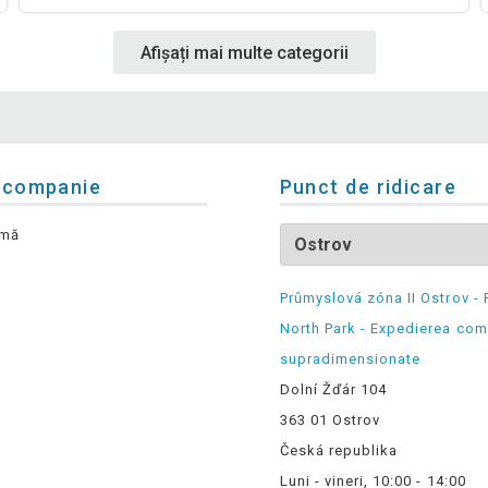
Afișați mai multe categorii
 companie
Punct de ridicare
rmă
Průmyslová zóna II Ostrov - 
North Park - Expedierea com
supradimensionate
Dolní Žďár 104
363 01 Ostrov
Česká republika
Luni - vineri, 10:00 - 14:00