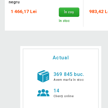
negru
1 466,17 Lei
983,42 L
În coș
în stoc
Actual
369 845 buc.
Avem marfa în stoc
14
Clienți online