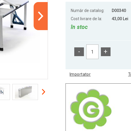
Număr de catalog:
D00340
Cost livrare de la:
43,00 Lei
în stoc
-
+
Importator
T