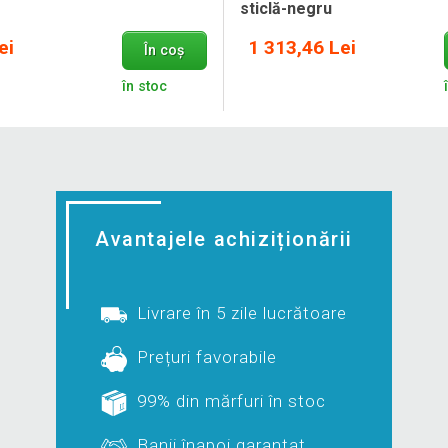
sticlă-negru
ei
1 313,46 Lei
În coș
în stoc
Avantajele achiziționării
Livrare în 5 zile lucrătoare
Prețuri favorabile
99% din mărfuri în stoc
Banii înapoi garantat