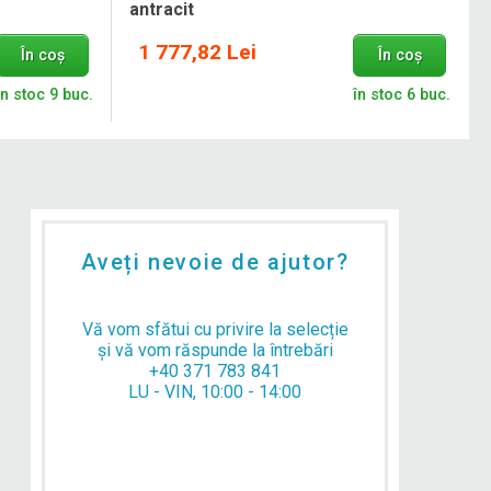
antracit
1 777,82 Lei
În coș
În coș
în stoc 9 buc.
în stoc 6 buc.
Aveți nevoie de ajutor?
Vă vom sfătui cu privire la selecție
și vă vom răspunde la întrebări
+40 371 783 841
LU - VIN, 10:00 - 14:00