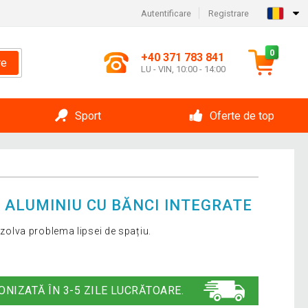
Autentificare
Registrare
0
+40 371 783 841
re
LU - VIN, 10:00 - 14:00
Sport
Oferte de top
 ALUMINIU CU BĂNCI INTEGRATE
rezolva problema lipsei de spațiu.
ONIZATĂ ÎN 3-5 ZILE LUCRĂTOARE.