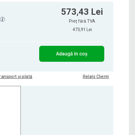
573,43 Lei
Preț fără TVA
473,91 Lei
Adaugă în coș
ransport și plată
Relații Clienți