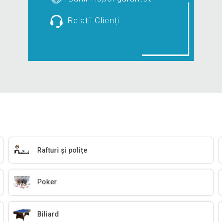
Relații Clienți
Rafturi și polițe
Poker
Biliard