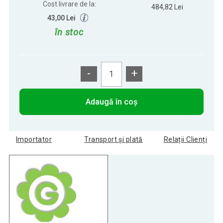
Cost livrare de la:
484,82 Lei
43,00 Lei
în stoc
-
+
Adaugă în coș
Importator
Transport și plată
Relații Clienți