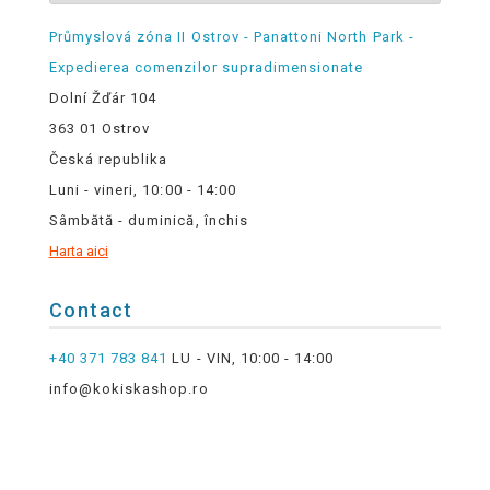
Průmyslová zóna II Ostrov - Panattoni North Park -
Expedierea comenzilor supradimensionate
Dolní Žďár 104
363 01 Ostrov
Česká republika
Luni - vineri, 10:00 - 14:00
Sâmbătă - duminică, închis
Harta aici
Contact
+40 371 783 841
LU - VIN, 10:00 - 14:00
info@kokiskashop.ro