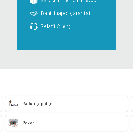
Banii înapoi garantat
Relații Clienți
Rafturi și polițe
Poker