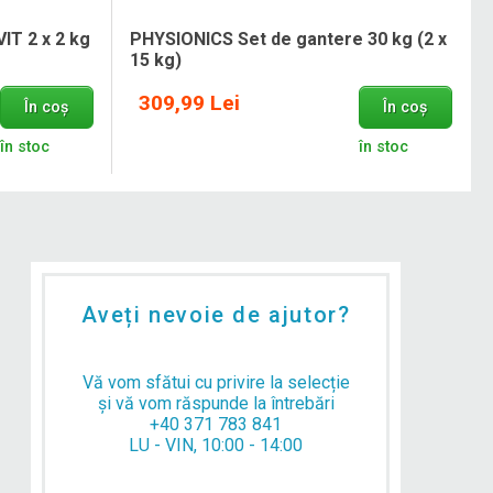
VIT 2 x 2 kg
PHYSIONICS Set de gantere 30 kg (2 x
15 kg)
309,99 Lei
În coș
În coș
în stoc
în stoc
Aveți nevoie de ajutor?
Vă vom sfătui cu privire la selecție
și vă vom răspunde la întrebări
+40 371 783 841
LU - VIN, 10:00 - 14:00