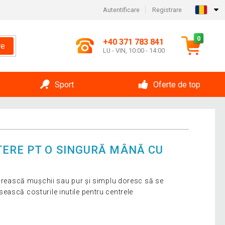
Autentificare
Registrare
0
+40 371 783 841
re
LU - VIN, 10:00 - 14:00
Sport
Oferte de top
TERE PT O SINGURĂ MÂNĂ CU
tărească mușchii sau pur și simplu doresc să se
ască costurile inutile pentru centrele