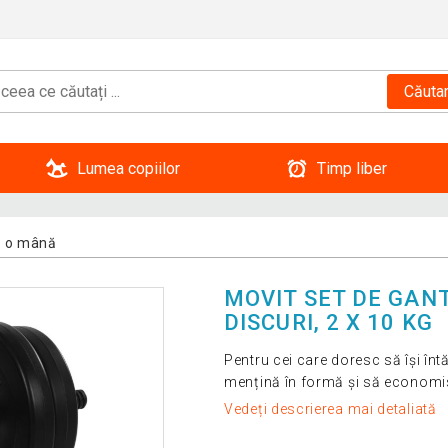
Căuta
Lumea copiilor
Timp liber
e o mână
MOVIT SET DE GAN
DISCURI, 2 X 10 KG
Pentru cei care doresc să își în
mențină în formă și să economise
Vedeți descrierea mai detaliată