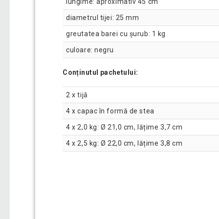
lungime: aproximativ 45 cm
diametrul tijei: 25 mm
greutatea barei cu șurub: 1 kg
culoare: negru
Conținutul pachetului:
2 x tijă
4 x capac în formă de stea
4 x 2,0 kg: Ø 21,0 cm, lățime 3,7 cm
4 x 2,5 kg: Ø 22,0 cm, lățime 3,8 cm