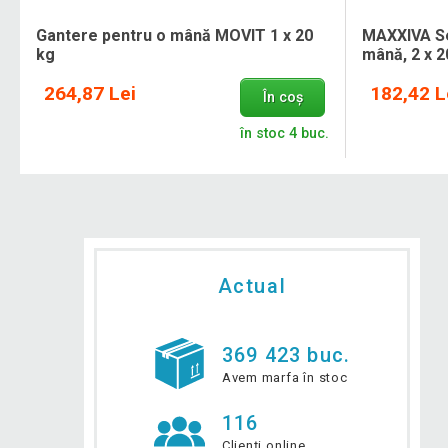
Gantere pentru o mână MOVIT 1 x 20
MAXXIVA Se
kg
mână, 2 x 2
264,87 Lei
182,42 L
În coș
.
în stoc 4 buc.
Actual
369 423 buc.
Avem marfa în stoc
116
Clienți online