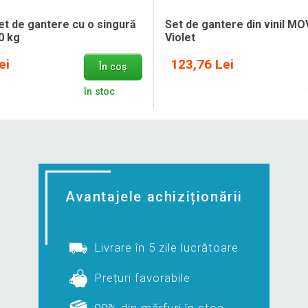
t de gantere cu o singură
Set de gantere din vinil MO
0 kg
Violet
ei
123,76 Lei
În coș
în stoc
Avantajele achiziționării
Livrare în 5 zile lucrătoare
Prețuri favorabile
99% din mărfuri în stoc