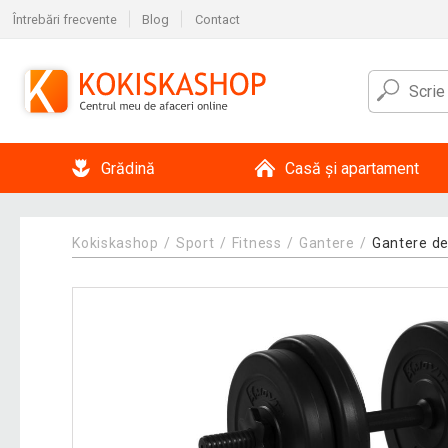
Întrebări frecvente
Blog
Contact
Grădină
Casă și apartament
Kokiskashop
Sport
Fitness
Gantere
Gantere d