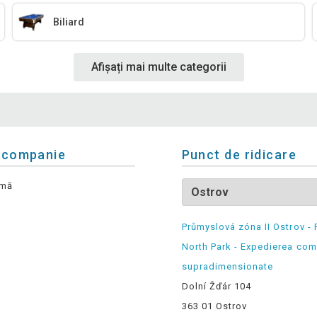
Biliard
Afișați mai multe categorii
 companie
Punct de ridicare
rmă
Průmyslová zóna II Ostrov - 
North Park - Expedierea com
supradimensionate
Dolní Žďár 104
363 01 Ostrov