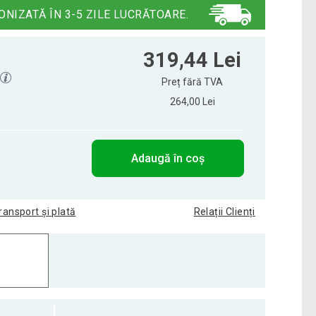
ONIZATĂ ÎN 3-5 ZILE LUCRĂTOARE.
319,44 Lei
Preț fără TVA
264,00 Lei
Adaugă în coș
ransport și plată
Relații Clienți