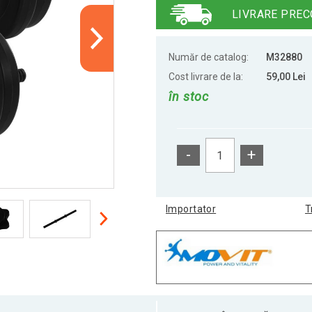
LIVRARE PREC
Număr de catalog:
M32880
Cost livrare de la:
59,00 Lei
în stoc
-
+
Importator
T