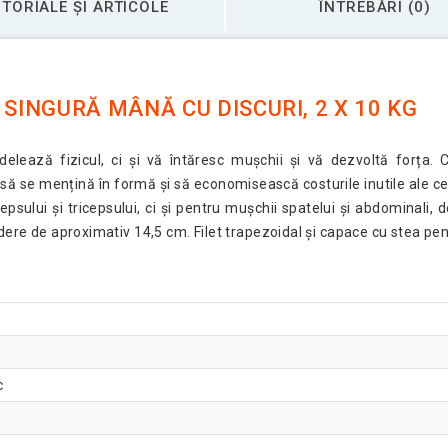
TORIALE ȘI ARTICOLE
ÎNTREBĂRI (0)
SINGURĂ MÂNĂ CU DISCURI, 2 X 10 KG
ză fizicul, ci și vă întăresc mușchii și vă dezvoltă forța. Cu
să se mențină în formă și să economisească costurile inutile ale ce
psului și tricepsului, ci și pentru mușchii spatelui și abdominali
dere de aproximativ 14,5 cm. Filet trapezoidal și capace cu stea pent
c