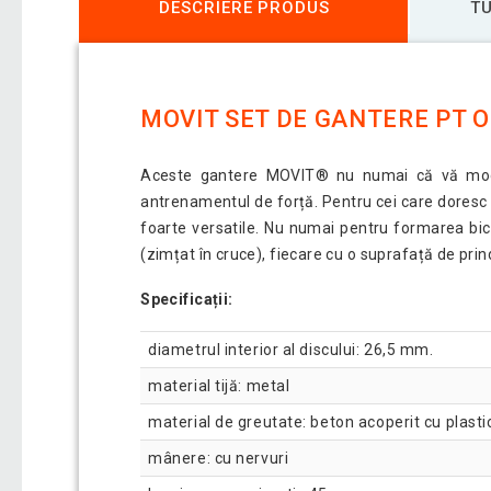
DESCRIERE PRODUS
TU
MOVIT SET DE GANTERE PT O 
Aceste gantere MOVIT® nu numai că vă modelea
antrenamentul de forță. Pentru cei care doresc 
foarte versatile. Nu numai pentru formarea bice
(zimțat în cruce), fiecare cu o suprafață de prin
Specificații:
diametrul interior al discului: 26,5 mm.
material tijă: metal
material de greutate: beton acoperit cu plasti
mânere: cu nervuri