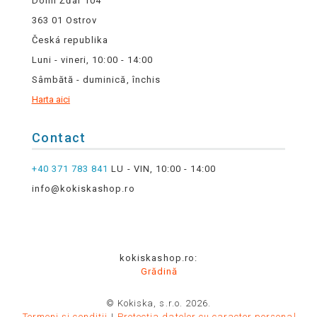
Dolní Žďár 104
363 01 Ostrov
Česká republika
Luni - vineri, 10:00 - 14:00
Sâmbătă - duminică, închis
Harta aici
Contact
+40 371 783 841
LU - VIN, 10:00 - 14:00
info@kokiskashop.ro
kokiskashop.ro:
Grădină
© Kokiska, s.r.o. 2026.
Termeni și condiții
Protecția datelor cu caracter personal