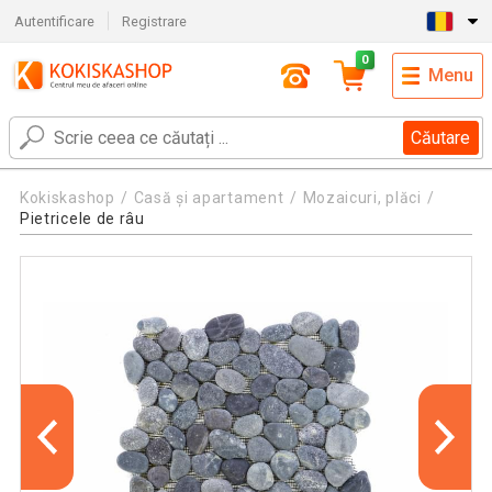
Autentificare
Registrare
0
Menu
Căutare
Kokiskashop
Casă și apartament
Mozaicuri, plăci
Pietricele de râu