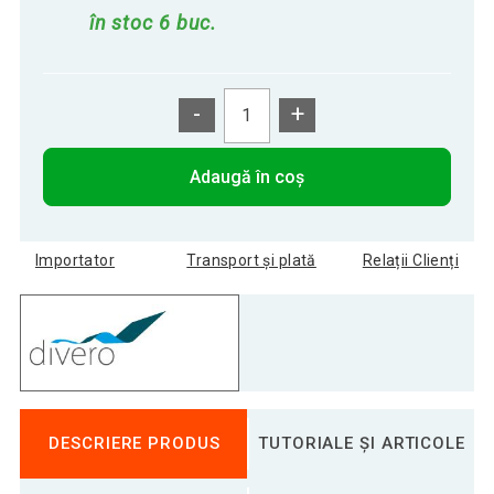
în stoc 6 buc.
-
+
Adaugă în coș
Importator
Transport și plată
Relații Clienți
DESCRIERE PRODUS
TUTORIALE ȘI ARTICOLE