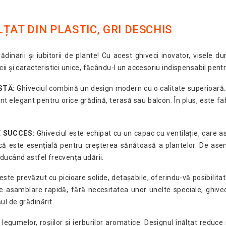
ȚAT DIN PLASTIC, GRI DESCHIS
rădinarii și iubitorii de plante! Cu acest ghiveci inovator, visele 
 și caracteristici unice, făcându-l un accesoriu indispensabil pentr
STĂ:
Ghiveciul combină un design modern cu o calitate superioară. F
t elegant pentru orice grădină, terasă sau balcon. În plus, este fabr
E SUCCES:
Ghiveciul este echipat cu un capac cu ventilație, care asi
că este esențială pentru creșterea sănătoasă a plantelor. De as
ducând astfel frecvența udării.
este prevăzut cu picioare solide, detașabile, oferindu-vă posibilitate
de asamblare rapidă, fără necesitatea unor unelte speciale, ghivec
l de grădinărit.
legumelor, roșiilor și ierburilor aromatice. Designul înălțat reduce 