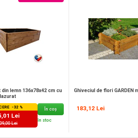
at din lemn 136x78x42 cm cu
Ghiveciul de flori GARDEN 
 lazurat
CERE -32 %
183,12 Lei
În coș
,01 Lei
în stoc
09,00 Lei