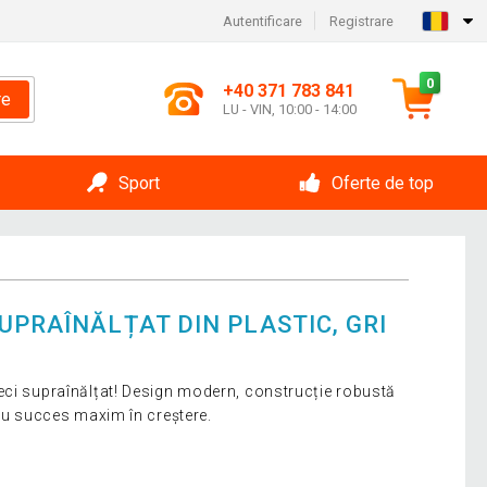
Autentificare
Registrare
0
+40 371 783 841
re
LU - VIN, 10:00 - 14:00
Sport
Oferte de top
UPRAÎNĂLȚAT DIN PLASTIC, GRI
eci supraînălțat! Design modern, construcție robustă
tru succes maxim în creștere.