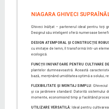
NIAGARA GHIVECI SUPRAÎNĂL
Ghiveci înălțat – partenerul ideal pentru toți g
Designul său inteligent oferă numeroase beneficii
DESIGN ATEMPORAL ȘI CONSTRUCȚIE ROBU
cu imitație de lemn, îl transformă într-un elemen
ecologică.
FUNCȚII INOVATOARE PENTRU CULTIVARE D
plantelor dumneavoastră. Această caracteristi
bază, menținând umiditatea optimă a solului, re
FLEXIBILITATE ȘI MONTAJ SIMPLU:
Ghiveciul 
și ca jardiniere standard. Datorită sistemului 
momente, economisind timp și facilitând procesu
UTILIZARE VERSATILĂ:
Ideal pentru cultivarea 