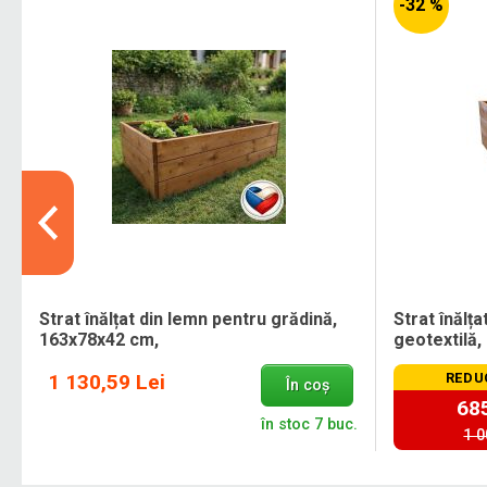
-32 %
x
Strat înălțat din lemn pentru grădină,
Strat înălț
163x78x42 cm,
geotextilă,
1 130,59 Lei
REDU
În coș
685
.
în stoc 7 buc.
1 0