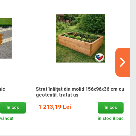
mic
Strat înălțat din molid 156x96x36 cm cu
geotextil, tratat uș
1 213,19 Lei
În coș
În coș
vândut
în stoc 8 buc.