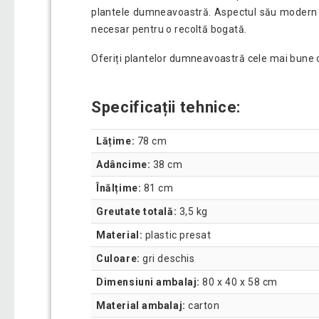
plantele dumneavoastră. Aspectul său modern îl f
necesar pentru o recoltă bogată.
Oferiți plantelor dumneavoastră cele mai bune con
Specificații tehnice:
Lățime:
78 cm
Adâncime:
38 cm
Înălțime:
81 cm
Greutate totală:
3,5 kg
Material:
plastic presat
Culoare:
gri deschis
Dimensiuni ambalaj:
80 x 40 x 58 cm
Material ambalaj:
carton