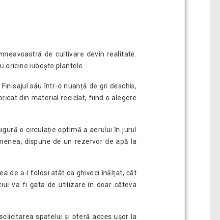
dumneavoastră de cultivare devin realitate.
u oricine iubește plantele.
inisajul său într-o nuanță de gri deschis,
icat din material reciclat, fiind o alegere
gură o circulație optimă a aerului în jurul
emenea, dispune de un rezervor de apă la
a de a-l folosi atât ca ghiveci înălțat, cât
iul va fi gata de utilizare în doar câteva
solicitarea spatelui și oferă acces ușor la