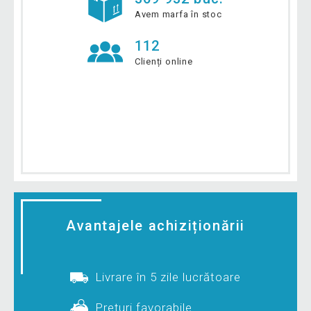
Avem marfa în stoc
112
Clienți online
Avantajele achiziționării
Livrare în 5 zile lucrătoare
Prețuri favorabile