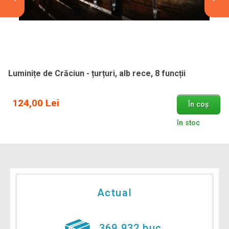
Luminițe de Crăciun - țurțuri, alb rece, 8 funcții
124,00 Lei
În coș
în stoc
Actual
369 932 buc.