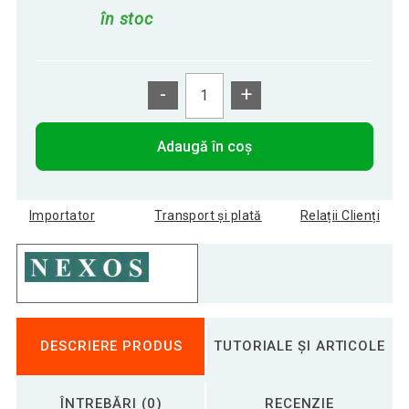
în stoc
-
+
Adaugă în coș
Importator
Transport și plată
Relații Clienți
DESCRIERE PRODUS
TUTORIALE ȘI ARTICOLE
ÎNTREBĂRI (0)
RECENZIE