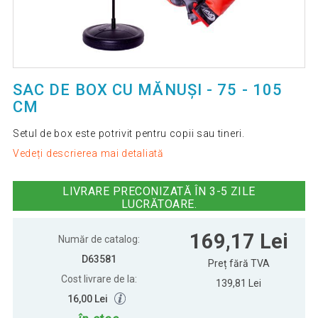
SAC DE BOX CU MĂNUȘI - 75 - 105
CM
Setul de box este potrivit pentru copii sau tineri.
Vedeți descrierea mai detaliată
LIVRARE PRECONIZATĂ ÎN 3-5 ZILE
LUCRĂTOARE.
169,17 Lei
Număr de catalog:
D63581
Preț fără TVA
Cost livrare de la:
139,81 Lei
16,00 Lei