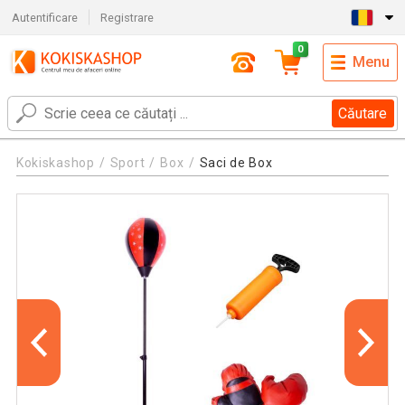
Autentificare
Registrare
0
Menu
Căutare
Kokiskashop
Sport
Box
Saci de Box