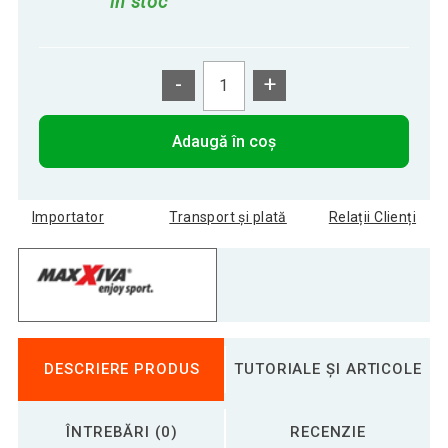
în stoc
-
+
Adaugă în coș
Importator
Transport și plată
Relații Clienți
DESCRIERE PRODUS
TUTORIALE ȘI ARTICOLE
ÎNTREBĂRI (0)
RECENZIE