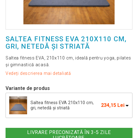
SALTEA FITNESS EVA 210X110 CM,
GRI, NETEDĂ ȘI STRIATĂ
Saltea fitness EVA, 210x110 cm, ideală pentru yoga, pilates
și gimnastică acasă.
Vedeți descrierea mai detaliată
Variante de produs
Saltea fitness EVA 210x110 cm,
234,15 Lei
gri, netedă și striată
Saltea gimnastică EVA 210×110 cm
234,15 Lei
albastră, suprafață netedă/
LIVRARE PRECONIZATĂ ÎN 3-5 ZILE
LUCRĂTOARE.