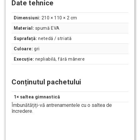
Date tehnice
Dimensiuni:
210 × 110 × 2 cm
Material:
spumă EVA
Suprafață:
netedă / striată
Culoare:
gri
Execuție:
nepliabilă, fără mânere
Conținutul pachetului
1× saltea gimnastică
Îmbunătățiți-vă antrenamentele cu o saltea de
încredere.