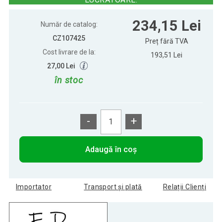
Saltea gimnastică EVA 210×110 cm,
234,15 Lei
234,15 Lei
neagră, netedă/drumată
Număr de catalog:
CZ107425
Preț fără TVA
Cost livrare de la:
Saltea sport EVA 210x110 cm mov,
193,51 Lei
234,15 Lei
suprafață netedă/striată
27,00 Lei
în stoc
-
+
Adaugă în coș
Importator
Transport și plată
Relații Clienți