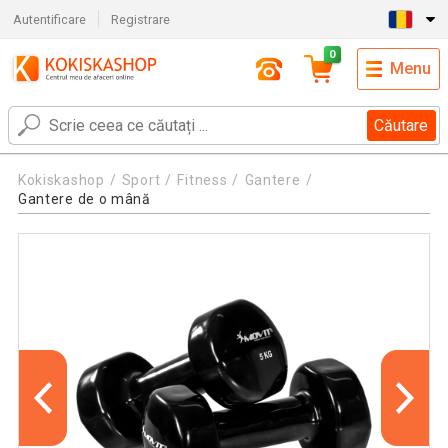
Autentificare
Registrare
0
Menu
Căutare
Kokiskashop
Sport
Fitness
Gantere
Gantere de o mână