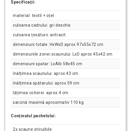
Specificații:
material: textil + oțel
culoarea cadrului: gri deschis
culoarea țesăturii: antracit
dimensiuni totale: HxWxD aprox 97x55x72 cm
dimensiunile zonei scaunului: LxD aprox.45x42 cm
dimensiuni spatar: LxAlb 58x45 cm
înălțimea scaunului: aprox.43 cm
înălțimea spătarului: aprox.59 cm
lățimea cotierei: aprox.4 cm
sarcină maximă aproximativ 110 kg
Conținutul pachetului:
2x scaune stivuibile