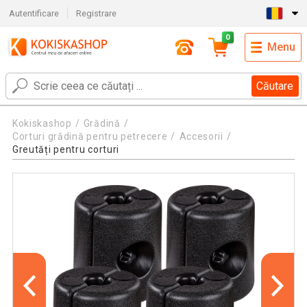
Autentificare
Registrare
0
Menu
Căutare
Kokiskashop
Grădină
Corturi grădină pentru petrecere
Accesorii
Greutăți pentru corturi