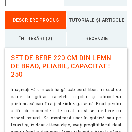
DESCRIERE PRODUS
TUTORIALE ȘI ARTICOLE
ÎNTREBĂRI (0)
RECENZIE
SET DE BERE 220 CM DIN LEMN
DE BRAD, PLIABIL, CAPACITATE
250
Imaginați-vă o masă lungă sub cerul liber, mirosul de
carne la grătar, râsetele copiilor și atmosfera
prietenoasă care însoțește întreaga seară. Exact pentru
astfel de momente este creat acest set de bere cu
aspect natural. Se montează ușor în grădină sau pe
terasă și, în doar câteva clipe, aveți pregătit locul ideal
pentru familie și prieteni. Masa robustă și băncile oferă