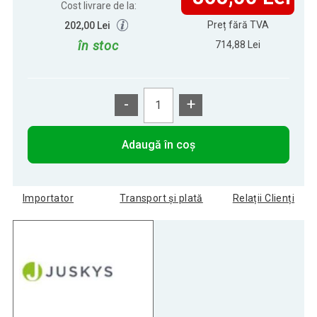
Cost livrare de la:
Preț fără TVA
202,00 Lei
în stoc
714,88 Lei
-
+
Adaugă în coș
Importator
Transport și plată
Relații Clienți