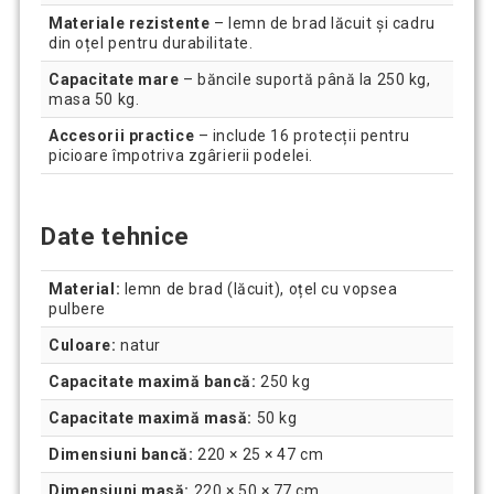
Materiale rezistente
– lemn de brad lăcuit și cadru
din oțel pentru durabilitate.
Capacitate mare
– băncile suportă până la 250 kg,
masa 50 kg.
Accesorii practice
– include 16 protecții pentru
picioare împotriva zgârierii podelei.
Date tehnice
Material:
lemn de brad (lăcuit), oțel cu vopsea
pulbere
Culoare:
natur
Capacitate maximă bancă:
250 kg
Capacitate maximă masă:
50 kg
Dimensiuni bancă:
220 × 25 × 47 cm
Dimensiuni masă:
220 × 50 × 77 cm