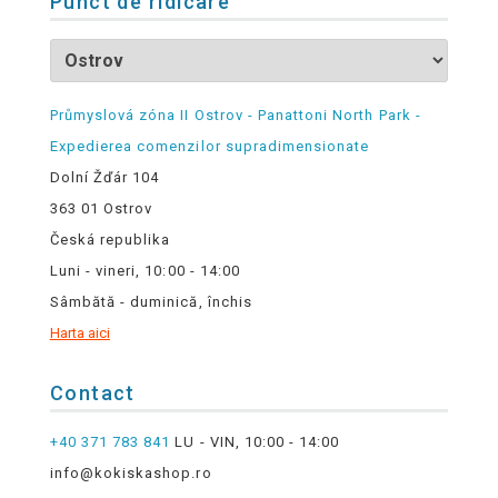
Punct de ridicare
Průmyslová zóna II Ostrov - Panattoni North Park -
Expedierea comenzilor supradimensionate
Dolní Žďár 104
363 01 Ostrov
Česká republika
Luni - vineri, 10:00 - 14:00
Sâmbătă - duminică, închis
Harta aici
Contact
+40 371 783 841
LU - VIN, 10:00 - 14:00
info@kokiskashop.ro