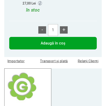
27,00 Lei
în stoc
-
+
Adaugă în coș
Importator
Transport și plată
Relații Clienți