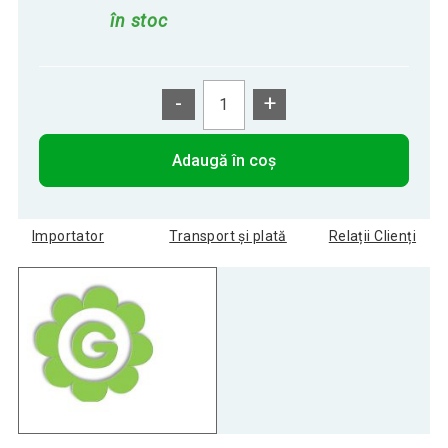
în stoc
-
+
Adaugă în coș
Importator
Transport și plată
Relații Clienți