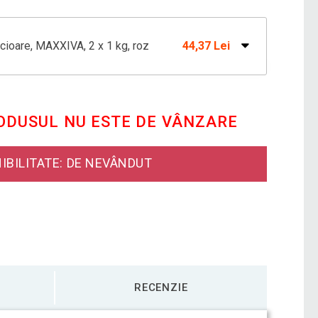
icioare, MAXXIVA, 2 x 1 kg, roz
44,37 Lei
greutate, 2 x 3 kg, negru
92,37 Lei
RODUSUL NU ESTE DE VÂNZARE
icioare, MAXXIVA, 2 x 0,5 kg, galben
34,78 Lei
IBILITATE: DE NEVÂNDUT
RECENZIE