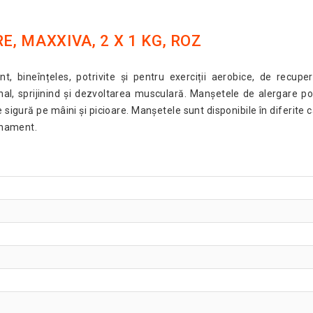
E, MAXXIVA, 2 X 1 KG, ROZ
nt, bineînțeles, potrivite și pentru exerciții aerobice, de recup
l, sprijinind și dezvoltarea musculară. Manșetele de alergare pot 
e sigură pe mâini și picioare. Manșetele sunt disponibile în diferite c
renament.